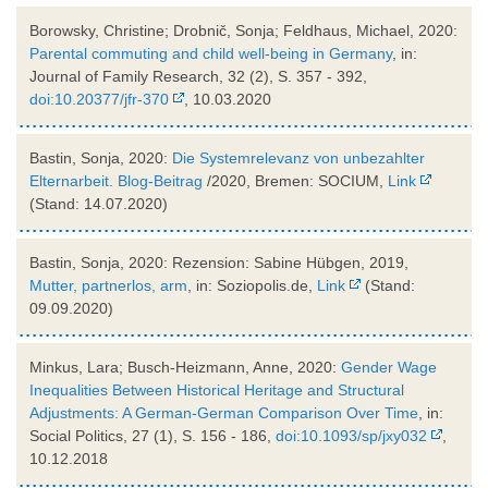
Borowsky, Christine; Drobnič, Sonja; Feldhaus, Michael, 2020:
Parental commuting and child well-being in Germany
, in:
Journal of Family Research, 32 (2), S. 357 - 392,
doi:10.20377/jfr-370
, 10.03.2020
Bastin, Sonja, 2020:
Die Systemrelevanz von unbezahlter
Elternarbeit. Blog-Beitrag
/2020, Bremen: SOCIUM,
Link
(Stand: 14.07.2020)
Bastin, Sonja, 2020: Rezension: Sabine Hübgen, 2019,
Mutter, partnerlos, arm
, in: Soziopolis.de,
Link
(Stand:
09.09.2020)
Minkus, Lara; Busch-Heizmann, Anne, 2020:
Gender Wage
Inequalities Between Historical Heritage and Structural
Adjustments: A German-German Comparison Over Time
, in:
Social Politics, 27 (1), S. 156 - 186,
doi:10.1093/sp/jxy032
,
10.12.2018