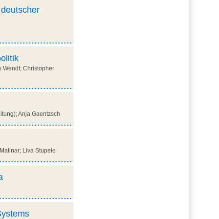
e deutscher
litik
 Wendt; Christopher
eitung); Anja Gaentzsch
Malinar; Liva Stupele
a
 Systems