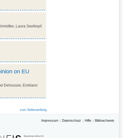
chmidtke; Laura Seelkopf;
pinion on EU
aud Dehousse; Emiliano
zum Seitenanfang
Impressum
Datenschutz
Hilfe
Bildnachweis