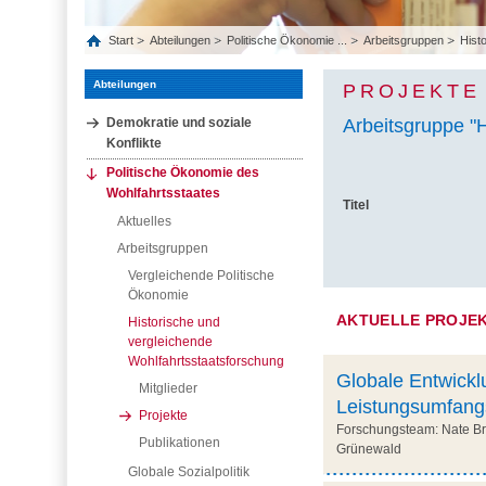
Start
Abteilungen
Politische Ökonomie ...
Arbeitsgruppen
Histo
Abteilungen
PROJEKTE
Demokratie und soziale
Arbeitsgruppe "
Konflikte
Politische Ökonomie des
Wohlfahrtsstaates
Titel
Aktuelles
Arbeitsgruppen
Vergleichende Politische
Ökonomie
AKTUELLE PROJE
Historische und
vergleichende
Wohlfahrtsstaatsforschung
Globale Entwickl
Mitglieder
Leistungsumfangs 
Projekte
Forschungsteam: Nate Brez
Publikationen
Grünewald
Globale Sozialpolitik