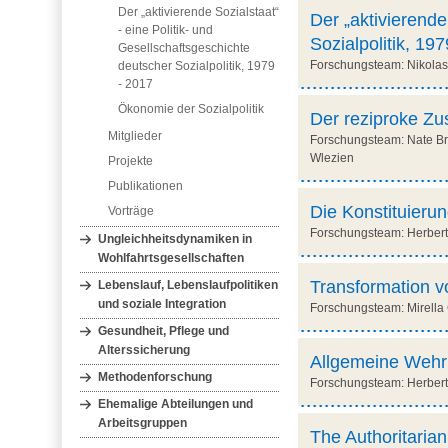
Der „aktivierende Sozialstaat“
Der „aktivierende
- eine Politik- und
Sozialpolitik, 1
Gesellschaftsgeschichte
Forschungsteam: Nikolas 
deutscher Sozialpolitik, 1979
- 2017
Ökonomie der Sozialpolitik
Der reziproke Zu
Mitglieder
Forschungsteam: Nate Br
Wlezien
Projekte
Publikationen
Die Konstituierun
Vorträge
Forschungsteam: Herbert O
Ungleichheitsdynamiken in
Wohlfahrtsgesellschaften
Transformation v
Lebenslauf, Lebenslaufpolitiken
und soziale Integration
Forschungsteam: Mirella C
Gesundheit, Pflege und
Alterssicherung
Allgemeine Wehrpf
Methodenforschung
Forschungsteam: Herbert 
Ehemalige Abteilungen und
Arbeitsgruppen
The Authoritaria