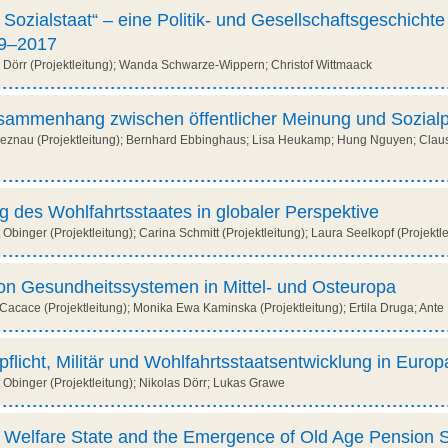
 Sozialstaat“ – eine Politik- und Gesellschaftsgeschicht
979–2017
Dörr (Projektleitung); Wanda Schwarze-Wippern; Christof Wittmaack
sammenhang zwischen öffentlicher Meinung und Sozialpo
eznau (Projektleitung); Bernhard Ebbinghaus; Lisa Heukamp; Hung Nguyen; Claus
g des Wohlfahrtsstaates in globaler Perspektive
binger (Projektleitung); Carina Schmitt (Projektleitung); Laura Seelkopf (Projektl
on Gesundheitssystemen in Mittel- und Osteuropa
acace (Projektleitung); Monika Ewa Kaminska (Projektleitung); Ertila Druga; Ante 
licht, Militär und Wohlfahrtsstaatsentwicklung in Europ
Obinger (Projektleitung); Nikolas Dörr; Lukas Grawe
n Welfare State and the Emergence of Old Age Pension