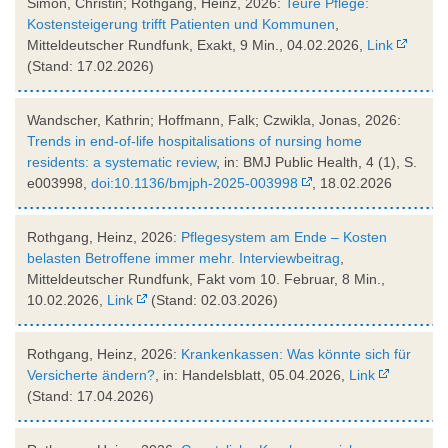
Simon, Christin; Rothgang, Heinz, 2026:
Teure Pflege:
Kostensteigerung trifft Patienten und Kommunen
,
Mitteldeutscher Rundfunk, Exakt, 9 Min., 04.02.2026,
Link
(Stand: 17.02.2026)
Wandscher, Kathrin; Hoffmann, Falk; Czwikla, Jonas, 2026:
Trends in end-of-life hospitalisations of nursing home
residents: a systematic review
, in: BMJ Public Health, 4 (1), S.
e003998,
doi:10.1136/bmjph-2025-003998
, 18.02.2026
Rothgang, Heinz, 2026:
Pflegesystem am Ende – Kosten
belasten Betroffene immer mehr. Interviewbeitrag
,
Mitteldeutscher Rundfunk, Fakt vom 10. Februar, 8 Min.,
10.02.2026,
Link
(Stand: 02.03.2026)
Rothgang, Heinz, 2026:
Krankenkassen: Was könnte sich für
Versicherte ändern?
, in: Handelsblatt, 05.04.2026,
Link
(Stand: 17.04.2026)