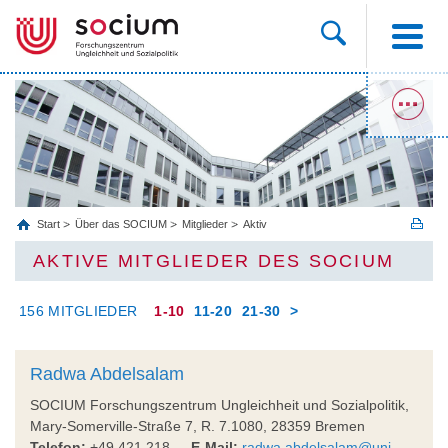
Start
Über das SOCIUM
Mitglieder
Aktiv
AKTIVE MITGLIEDER DES SOCIUM
156 MITGLIEDER
1-10
11-20
21-30
>
Radwa Abdelsalam
SOCIUM Forschungszentrum Ungleichheit und Sozialpolitik,
Mary-Somerville-Straße 7, R. 7.1080, 28359 Bremen
Telefon:
+49 421 218-
E-Mail:
radwa.abdelsalam@uni-