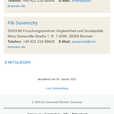
Telefon:
+49 421 218-58548
E-Mail:
srama@uni-
bremen.de
Pál Susanszky
SOCIUM Forschungszentrum Ungleichheit und Sozialpolitik,
Mary-Somerville-Straße 7, R. 7.4590, 28359 Bremen
Telefon:
+49 421 218-58643
E-Mail:
susanszk@uni-
bremen.de
8 MITGLIEDER
aktualisiert am 04. Januar 2021
zum Seitenanfang
© 2026 by Universität Bremen, Germany
Impressum
Datenschutz
Hilfe
Bildnachweis