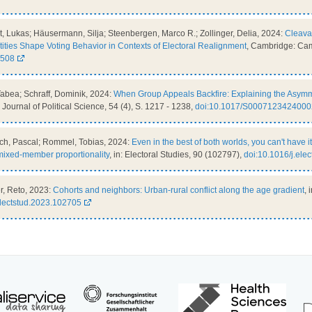
t, Lukas; Häusermann, Silja; Steenbergen, Marco R.; Zollinger, Delia, 2024:
Cleava
tities Shape Voting Behavior in Contexts of Electoral Realignment
, Cambridge: Cam
3508
Tabea; Schraff, Dominik, 2024:
When Group Appeals Backfire: Explaining the Asymmet
sh Journal of Political Science, 54 (4), S. 1217 - 1238,
doi:10.1017/S000712342400
ch, Pascal; Rommel, Tobias, 2024:
Even in the best of both worlds, you can't have 
 mixed-member proportionality
, in: Electoral Studies, 90 (102797),
doi:10.1016/j.ele
er, Reto, 2023:
Cohorts and neighbors: Urban-rural conflict along the age gradient
, 
electstud.2023.102705