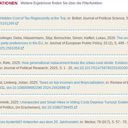
ATIONEN
Weitere Ergebnisse finden Sie über die Filterfunktion
Hidden Cost of Tax Regressivity at the Top
, in: British Journal of Political Science, 
25101269
llinger, Delia; Häusermann, Silja; Bornschier, Simon; Haffert, Lukas, 2026:
The uni
d party preferences in the EU
, in: Journal of European Public Policy, 33 (2), S. 495 -
025.2561059
er, Reto, 2025:
How generational replacement feeds the urban-rural divide: Evidenc
an Journal of Political Research, 2025, S. 1 - 25,
doi:10.1017/S1475676525100200
id; Limberg, Julian, 2025:
Taxes on top incomes and financialisation
, in: Review of 
511,
doi:10.1080/09692290.2024.2442698
ominik, 2025:
Unexpected and Small Hikes in Voting Costs Depress Turnout: Eviden
of Politics, (im Erscheinen),
doi:10.1086/739405
zu Austerität? Antworten aus dem 20. Jahrhundert
, in: Merkur, 79 (917), S. 57 - 70