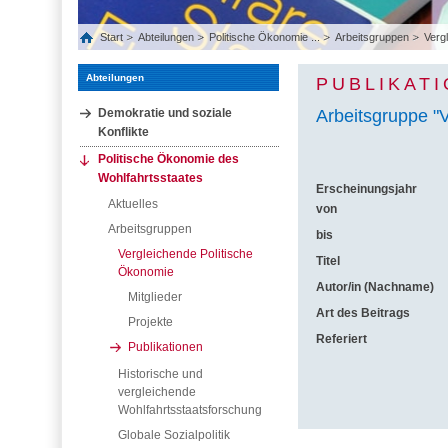
Start
Abteilungen
Politische Ökonomie ...
Arbeitsgruppen
Vergl
Abteilungen
PUBLIKAT
Demokratie und soziale
Arbeitsgruppe "
Konflikte
Politische Ökonomie des
Wohlfahrtsstaates
Erscheinungsjahr
Aktuelles
von
Arbeitsgruppen
bis
Vergleichende Politische
Titel
Ökonomie
Autor/in (Nachname)
Mitglieder
Art des Beitrags
Projekte
Referiert
Publikationen
Historische und
vergleichende
Wohlfahrtsstaatsforschung
Globale Sozialpolitik