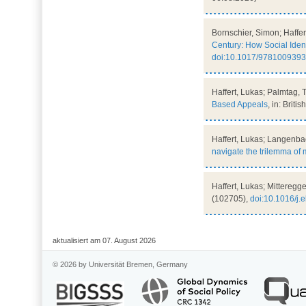
Bornschier, Simon; Haffer
Century: How Social Iden
doi:10.1017/978100939
Haffert, Lukas; Palmtag, 
Based Appeals
, in: Briti
Haffert, Lukas; Langenba
navigate the trilemma of
Haffert, Lukas; Mitteregg
(102705),
doi:10.1016/j.
aktualisiert am 07. August 2026
© 2026 by Universität Bremen, Germany