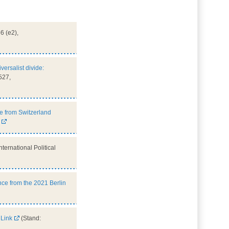
56 (e2),
versalist divide:
 527,
e from Switzerland
International Political
ce from the 2021 Berlin
,
Link
(Stand: