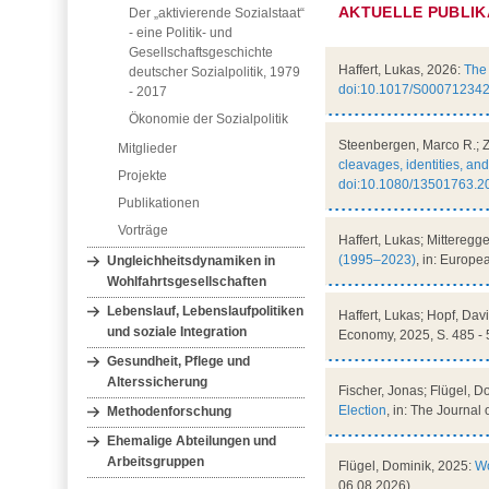
AKTUELLE PUBLIK
Der „aktivierende Sozialstaat“
- eine Politik- und
Gesellschaftsgeschichte
Haffert, Lukas, 2026:
The 
deutscher Sozialpolitik, 1979
doi:10.1017/S00071234
- 2017
Ökonomie der Sozialpolitik
Steenbergen, Marco R.; Zo
Mitglieder
cleavages, identities, an
Projekte
doi:10.1080/13501763.2
Publikationen
Vorträge
Haffert, Lukas; Mitteregg
(1995–2023)
, in: Europe
Ungleichheitsdynamiken in
Wohlfahrtsgesellschaften
Lebenslauf, Lebenslaufpolitiken
Haffert, Lukas; Hopf, Dav
und soziale Integration
Economy, 2025, S. 485 - 
Gesundheit, Pflege und
Alterssicherung
Fischer, Jonas; Flügel, D
Election
, in: The Journal 
Methodenforschung
Ehemalige Abteilungen und
Arbeitsgruppen
Flügel, Dominik, 2025:
Wo
06.08.2026)