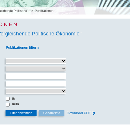
eichende Politische ...
Publikationen
IONEN
Vergleichende Politische Ökonomie"
Publikationen filtern
ja
nein
Download PDF