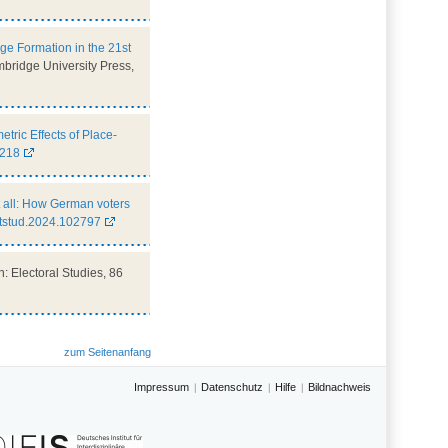
ge Formation in the 21st
bridge University Press,
ric Effects of Place-
0218
it all: How German voters
ctstud.2024.102797
in: Electoral Studies, 86
zum Seitenanfang
Impressum
Datenschutz
Hilfe
Bildnachweis