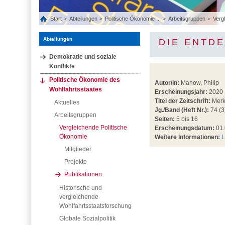
Start
Abteilungen
Politische Ökonomie ...
Arbeitsgruppen
Vergl
Abteilungen
DIE ENTD
Demokratie und soziale
Konflikte
Politische Ökonomie des
Autor/in:
Manow, Philip
Wohlfahrtsstaates
Erscheinungsjahr:
2020
Titel der Zeitschrift:
Merku
Aktuelles
Jg./Band (Heft Nr.):
74 (3
Arbeitsgruppen
Seiten:
5 bis 16
Vergleichende Politische
Erscheinungsdatum:
01.
Ökonomie
Weitere Informationen:
L
Mitglieder
Projekte
Publikationen
Historische und
vergleichende
Wohlfahrtsstaatsforschung
Globale Sozialpolitik