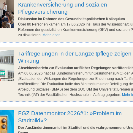
Krankenversicherung und sozialen
Pflegeversicherung
Diskussion im Rahmen des Gesundheitspolitischen Kolloquium
Über 80 Personen kamen am 17.06.2026 ins Haus der Wissenschaft, u
Reformen der gesetzlichen Krankenversicherung (GKV) und sozialen P
zu diskutieren.
Mehr lesen ...
Tarifregelungen in der Langzeitpflege zeigen
Wirkung
Abschlussbericht zur Evaluation tariflicher Regelungen veröffentlic
Am 08.06.2026 hat das Bundesministerium für Gesundheit (BMG) den A
„Evaluation der Wirkungen der Regelungen zur Entlohnung nach Tarif i
veröffentlicht. Die Evaluation hatte das Ministerium unter Beteiligung 
Arbeit und Soziales (BMAS) bei dem SOCIUM der Universität Bremen un
Technik (IAT) der Westfälischen Hochschule in Auftrag gegeben.
Mehr le
FGZ Datenmonitor 2026#1: »Problem im
Stadtbild«?
Der Ausländer:innenanteil im Stadtteil und die wahrgenommene Unsi