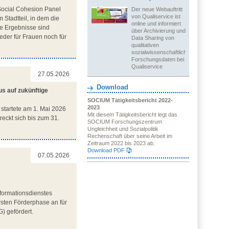
Social Cohesion Panel
Der neue Webauftritt
von Qualiservice ist
 Stadtteil, in dem die
online und informiert
ie Ergebnisse sind
über Archivierung und
eder für Frauen noch für
Data Sharing von
qualitativen
sozialwissenschaftlichen
Forschungsdaten bei
Qualiservice
27.05.2026
Download
us auf zukünftige
SOCIUM Tätigkeitsbericht 2022-
2023
) startete am 1. Mai 2026
Mit diesem Tätigkeitsbericht legt das
eckt sich bis zum 31.
SOCIUM Forschungszentrum
Ungleichheit und Sozialpolitik
Rechenschaft über seine Arbeit im
Zeitraum 2022 bis 2023 ab.
Download PDF
07.05.2026
formationsdienstes
sten Förderphase an für
) gefördert.