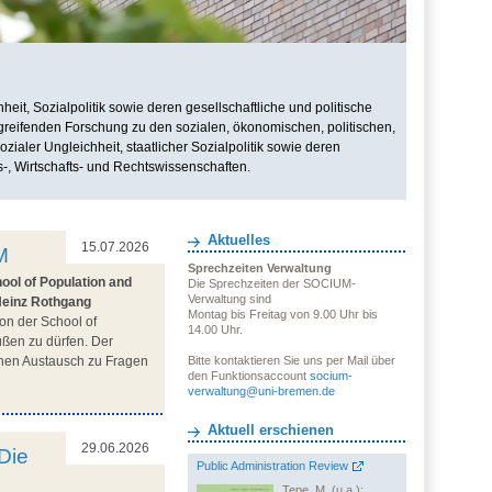
it, Sozialpolitik sowie deren gesellschaftliche und politische
rgreifenden Forschung zu den sozialen, ökonomischen, politischen,
zialer Ungleichheit, staatlicher Sozialpolitik sowie deren
s-, Wirtschafts- und Rechtswissenschaften.
Aktuelles
15.07.2026
M
Sprechzeiten Verwaltung
ool of Population and
Die Sprechzeiten der SOCIUM-
Verwaltung sind
Heinz Rothgang
Montag bis Freitag von 9.00 Uhr bis
on der School of
14.00 Uhr.
üßen zu dürfen. Der
ichen Austausch zu Fragen
Bitte kontaktieren Sie uns per Mail über
den Funktionsaccount
socium-
verwaltung@uni-bremen.de
Aktuell erschienen
29.06.2026
Die
Public Administration Review
Tepe, M. (u.a.):