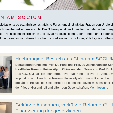
N AM SOCIUM
das einzige sozialwissenschaftliche Forschungsinstitut, das Fragen von Ungleichhe
h wie theoretisch untersucht. Der Schwerpunkt der Arbeit liegt auf der fächerübe
chen, rechtlichen, historischen und sozial-medizinischen Bedingungen und Folgen so
inär getragen wird diese Forschung vor allem von Soziologie, Politik-, Gesundheit
Hochrangiger Besuch aus China am SOCIU
Diskussionsrunde mit Prof. Du Peng und Prof. Lu Jiehua von der Sch
Health der Renmin University of China und dem Team von Prof. Dr. 
Das SOCIUM hat sich sehr gefreut, Prof. Du Peng und Prof. Lu Jiehua v
Population and Health der Renmin University of China in Bremen begr
dreitägige Besuch bot Gelegenheit für einen intensiven wissenschaftl
der Pflege, Gesundheit und alternden Gesellschaften.
Mehr lesen ...
Gekürzte Ausgaben, verkürzte Reformen? – 
Finanzierung der gesetzlichen