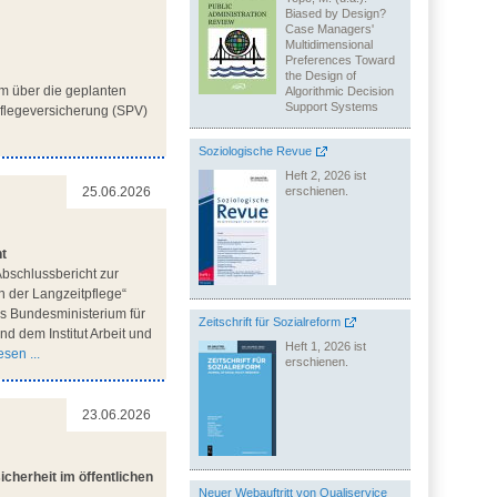
Biased by Design?
Case Managers'
Multidimensional
Preferences Toward
the Design of
m über die geplanten
Algorithmic Decision
Support Systems
flegeversicherung (SPV)
Soziologische Revue
Heft 2, 2026 ist
erschienen.
25.06.2026
ht
bschlussbericht zur
n der Langzeitpflege“
des Bundesministerium für
Zeitschrift für Sozialreform
d dem Institut Arbeit und
Heft 1, 2026 ist
sen ...
erschienen.
23.06.2026
cherheit im öffentlichen
Neuer Webauftritt von Qualiservice