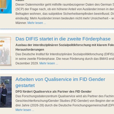
Raum
Dieser Datenmonitor geht mithilfe raumbezogener Daten des German 
(SCP) der Frage nach, ob ein höherer Anteil von Ausländer:innen in dem
Befragten wohnen, das subjektive Sicherheitsempfinden beeinflusst. D
eindeutig: Mehr Ausländer:innen bedeuten nicht mehr Unsicherheit – w
Männer.
Mehr lesen ...
Das DIFIS startet in die zweite Förderphase
Ausbau der interdisziplinären Sozialpolitikforschung mit klarem Fok
Herausforderungen
Das Deutsche Institut für Interdisziplinäre Sozialpolitikforschung (DIFIS
in seine zweite Förderphase. Die neue Förderung durch das BMAS erstr
Dezember 2029.
Mehr lesen ...
Arbeiten von Qualiservice im FID Gender
gestartet
DFG fördert Qualiservice als Partner des FID Gender
Das Forschungsdatenzentrum Qualiservice wird als Partner des Fachin
Geschlechterforschung/Gender Studies (FID Gender) von Beginn der er
drei Jahre (2026-28) durch die Deutsche Forschungsgemeinschaft (DFG
Mehr lesen ...