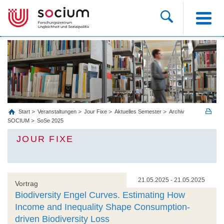
Start
Veranstaltungen
Jour Fixe
Aktuelles Semester
Archiv
SOCIUM
SoSe 2025
JOUR FIXE
21.05.2025 - 21.05.2025
Vortrag
Biodiversity Engel Curves. Estimating How
Income and Inequality Shape Consumption-
driven Biodiversity Loss