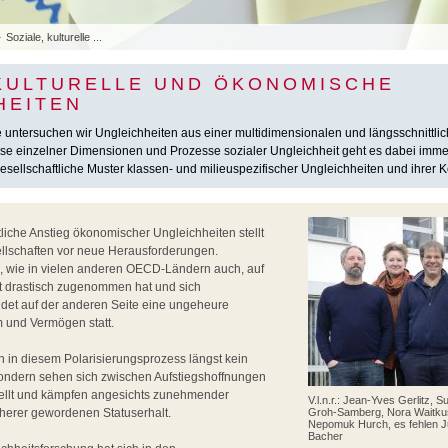
Soziale, kulturelle ...
 KULTURELLE UND ÖKONOMISCHE
HEITEN
e untersuchen wir Ungleichheiten aus einer multidimensionalen und längsschnittli
lyse einzelner Dimensionen und Prozesse sozialer Ungleichheit geht es dabei imm
ellschaftliche Muster klassen- und milieuspezifischer Ungleichheiten und ihrer K
iche Anstieg ökonomischer Ungleichheiten stellt
llschaften vor neue Herausforderungen.
 wie in vielen anderen OECD-Ländern auch, auf
ut drastisch zugenommen hat und sich
ndet auf der anderen Seite eine ungeheure
 und Vermögen statt.
en in diesem Polarisierungsprozess längst kein
sondern sehen sich zwischen Aufstiegshoffnungen
tellt und kämpfen angesichts zunehmender
V.l.n.r.: Jean-Yves Gerlitz, S
cherer gewordenen Statuserhalt.
Groh-Samberg, Nora Waitkus
Nepomuk Hurch, es fehlen Ju
Bacher