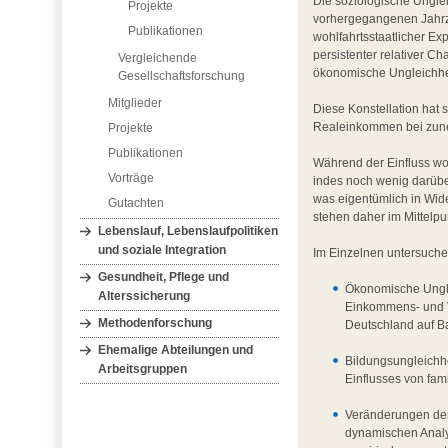
Die soziologische Unglei
Projekte
vorhergegangenen Jahrz
Publikationen
wohlfahrtsstaatlicher E
persistenter relativer C
Vergleichende
ökonomische Ungleichhe
Gesellschaftsforschung
Mitglieder
Diese Konstellation hat 
Realeinkommen bei zune
Projekte
Publikationen
Während der Einfluss woh
Vorträge
indes noch wenig darüber
was eigentümlich in Wid
Gutachten
stehen daher im Mittelpu
Lebenslauf, Lebenslaufpolitiken
und soziale Integration
Im Einzelnen untersuch
Gesundheit, Pflege und
Ökonomische Ungle
Alterssicherung
Einkommens- und V
Methodenforschung
Deutschland auf Ba
Ehemalige Abteilungen und
Bildungsungleichhe
Arbeitsgruppen
Einflusses von fam
Veränderungen der 
dynamischen Analy