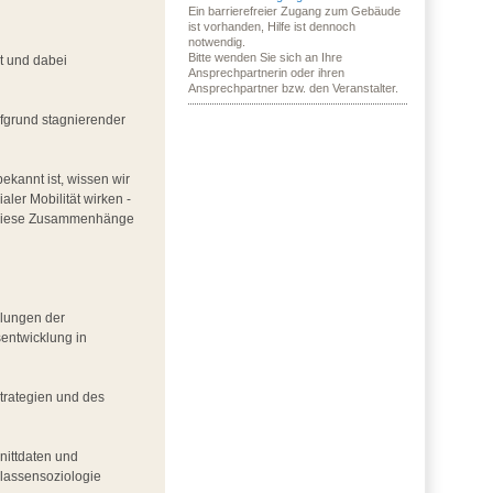
Ein barrierefreier Zugang zum Gebäude
ist vorhanden, Hilfe ist dennoch
notwendig.
Bitte wenden Sie sich an Ihre
t und dabei
Ansprechpartnerin oder ihren
Ansprechpartner bzw. den Veranstalter.
ufgrund stagnierender
ekannt ist, wissen wir
ler Mobilität wirken -
t. Diese Zusammenhänge
klungen der
entwicklung in
trategien und des
nittdaten und
Klassensoziologie