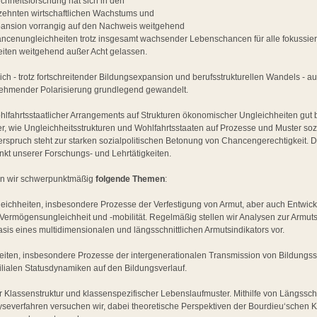
chheitsforschung hat sich in den
ehnten wirtschaftlichen Wachstums und
xpansion vorrangig auf den Nachweis weitgehend
hancenungleichheiten trotz insgesamt wachsender Lebenschancen für alle fokussier
iten weitgehend außer Acht gelassen.
sich - trotz fortschreitender Bildungsexpansion und berufsstrukturellen Wandels - a
hmender Polarisierung grundlegend gewandelt.
lfahrtsstaatlicher Arrangements auf Strukturen ökonomischer Ungleichheiten gut b
, wie Ungleichheitsstrukturen und Wohlfahrtsstaaten auf Prozesse und Muster sozia
erspruch steht zur starken sozialpolitischen Betonung von Chancengerechtigkei
nkt unserer Forschungs- und Lehrtätigkeiten.
en wir schwerpunktmäßig
folgende Themen
:
ichheiten, insbesondere Prozesse der Verfestigung von Armut, aber auch Entwic
ermögensungleichheit und -mobilität. Regelmäßig stellen wir Analysen zur Armuts
sis eines multidimensionalen und längsschnittlichen Armutsindikators vor.
iten, insbesondere Prozesse der intergenerationalen Transmission von Bildungss
ilialen Statusdynamiken auf den Bildungsverlauf.
Klassenstruktur und klassenspezifischer Lebenslaufmuster. Mithilfe von Längssch
severfahren versuchen wir, dabei theoretische Perspektiven der Bourdieu‘schen 