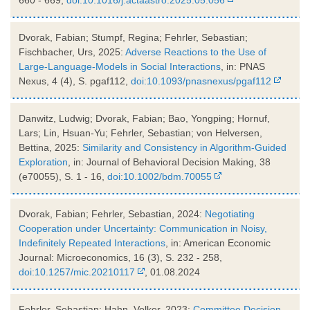
Dvorak, Fabian; Stumpf, Regina; Fehrler, Sebastian;
Fischbacher, Urs, 2025:
Adverse Reactions to the Use of
Large-Language-Models in Social Interactions
, in: PNAS
Nexus, 4 (4), S. pgaf112,
doi:10.1093/pnasnexus/pgaf112
Danwitz, Ludwig; Dvorak, Fabian; Bao, Yongping; Hornuf,
Lars; Lin, Hsuan-Yu; Fehrler, Sebastian; von Helversen,
Bettina, 2025:
Similarity and Consistency in Algorithm-Guided
Exploration
, in: Journal of Behavioral Decision Making, 38
(e70055), S. 1 - 16,
doi:10.1002/bdm.70055
Dvorak, Fabian; Fehrler, Sebastian, 2024:
Negotiating
Cooperation under Uncertainty: Communication in Noisy,
Indefinitely Repeated Interactions
, in: American Economic
Journal: Microeconomics, 16 (3), S. 232 - 258,
doi:10.1257/mic.20210117
, 01.08.2024
Fehrler, Sebastian; Hahn, Volker, 2023:
Committee Decision-