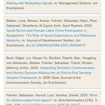
Making with Misleading Signals
, in: Management Science, (im
Erscheinen)
Bellani, Luna; Biswas, Kumar; Fehrler, Sebastian; Marx, Paul;
Sabarwal, Shwetlena; Al-Zayed Josh, Syed Rashed, 2026:
Social Norms and Female Labor Force Participation in
Bangladesh: The Role of Social Expectations and Reference
Networks
, in: Journal of Development Studies, (im
Erscheinen),
doi:10.1080/00220388.2025.2595045
Beck, Edgar; Lin, Hsuan-Yu; Rückert, Patrick; Bao, Yongping;
von Helversen, Bettina; Fehrler, Sebastian; Tracht, Kirsten;
Dekorsy, Armin, 2026:
Integrating Semantic Communication
and Human Decision-Making into an End-to-End Sensing-
Decision Framework
, in: IEEE Open Journal of the
Communication Society, (im Erscheinen)
Fehrler, Sebastian; Hornuf, Lars; Vrankar, Daniel, 2025:
What
do citizens expect from space?
, in: Acta Astronautica (235), S.
660 - 669,
doi:10.1016/j.actaastro.2025.05.056