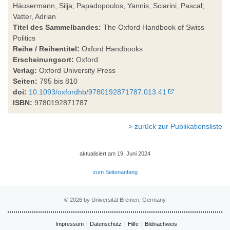
Häusermann, Silja; Papadopoulos, Yannis; Sciarini, Pascal;
Vatter, Adrian
Titel des Sammelbandes:
The Oxford Handbook of Swiss
Politics
Reihe / Reihentitel:
Oxford Handbooks
Erscheinungsort:
Oxford
Verlag:
Oxford University Press
Seiten:
795 bis 810
doi:
10.1093/oxfordhb/9780192871787.013.41
ISBN:
9780192871787
> zurück zur Publikationsliste
aktualisiert am 19. Juni 2024
zum Seitenanfang
© 2026 by Universität Bremen, Germany
Impressum
Datenschutz
Hilfe
Bildnachweis