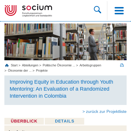
Start
Abteilungen
Politische Ökonomie ...
Arbeitsgruppen
Ökonomie der ...
Projekte
Improving Equity in Education through Youth
Mentoring: An Evaluation of a Randomized
Intervention in Colombia
> zurück zur Projektliste
ÜBERBLICK
DETAILS