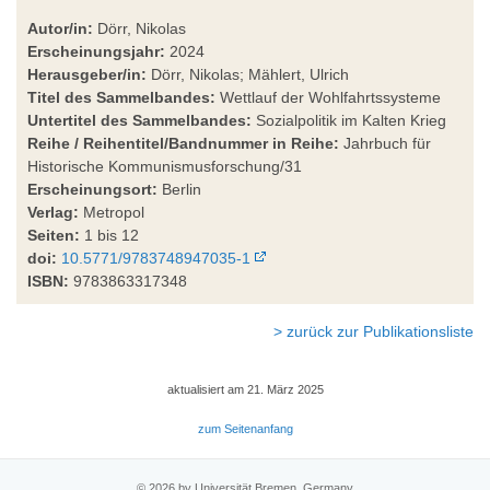
Autor/in:
Dörr, Nikolas
Erscheinungsjahr:
2024
Herausgeber/in:
Dörr, Nikolas; Mählert, Ulrich
Titel des Sammelbandes:
Wettlauf der Wohlfahrtssysteme
Untertitel des Sammelbandes:
Sozialpolitik im Kalten Krieg
Reihe / Reihentitel/Bandnummer in Reihe:
Jahrbuch für
Historische Kommunismusforschung/31
Erscheinungsort:
Berlin
Verlag:
Metropol
Seiten:
1 bis 12
doi:
10.5771/9783748947035-1
ISBN:
9783863317348
> zurück zur Publikationsliste
aktualisiert am 21. März 2025
zum Seitenanfang
© 2026 by Universität Bremen, Germany