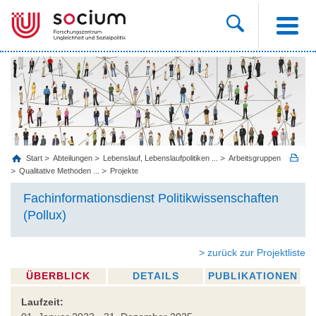
Start
Abteilungen
Lebenslauf, Lebenslaufpolitiken ...
Arbeitsgruppen
Qualitative Methoden ...
Projekte
Fachinformationsdienst Politikwissenschaften
(Pollux)
> zurück zur Projektliste
ÜBERBLICK
DETAILS
PUBLIKATIONEN
Laufzeit: