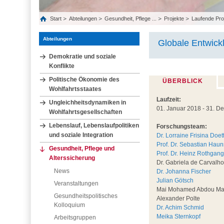
Start
Abteilungen
Gesundheit, Pflege ...
Projekte
Laufende Pro
Abteilungen
Globale Entwick
Demokratie und soziale
Konflikte
Politische Ökonomie des
ÜBERBLICK
Wohlfahrtsstaates
Laufzeit:
Ungleichheitsdynamiken in
01. Januar 2018 - 31. 
Wohlfahrtsgesellschaften
Lebenslauf, Lebenslaufpolitiken
Forschungsteam:
und soziale Integration
Dr. Lorraine Frisina Doet
Prof. Dr. Sebastian Haun
Gesundheit, Pflege und
Prof. Dr. Heinz Rothgang
Alterssicherung
Dr. Gabriela de Carvalho
News
Dr. Johanna Fischer
Julian Götsch
Veranstaltungen
Mai Mohamed Abdou M
Gesundheitspolitisches
Alexander Polte
Kolloquium
Dr. Achim Schmid
Meika Sternkopf
Arbeitsgruppen