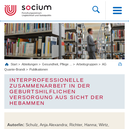
Start
Abteilungen
Gesundheit, Pflege ...
Arbeitsgruppen
AG
Quante-Brandt
Publikationen
INTERPROFESSIONELLE
ZUSAMMENARBEIT IN DER
GEBURTSHILFLICHEN
VERSORGUNG AUS SICHT DER
HEBAMMEN
Autor/in:
Schulz, Anja Alexandra; Richter, Hanna; Wirtz,