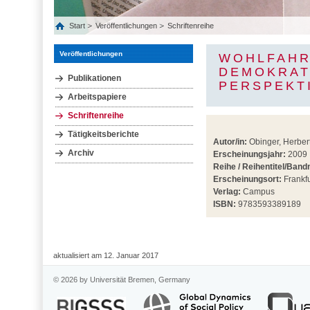
Start
Veröffentlichungen
Schriftenreihe
Veröffentlichungen
WOHLFAHR
DEMOKRAT
Publikationen
PERSPEKT
Arbeitspapiere
Schriftenreihe
Tätigkeitsberichte
Autor/in:
Obinger, Herbert
Archiv
Erscheinungsjahr:
2009
Reihe / Reihentitel/Ban
Erscheinungsort:
Frankfu
Verlag:
Campus
ISBN:
9783593389189
aktualisiert am 12. Januar 2017
© 2026 by Universität Bremen, Germany