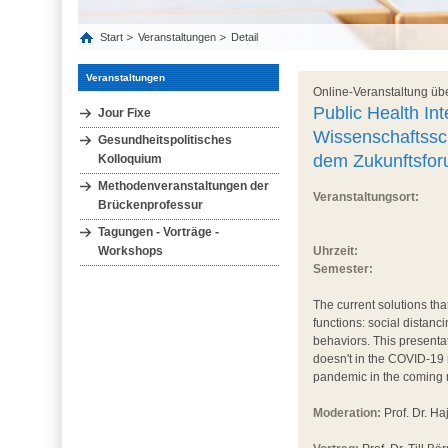
Start
Veranstaltungen
Detail
Veranstaltungen
Online-Veranstaltung ü
Public Health In
Jour Fixe
Wissenschaftssc
Gesundheitspolitisches
dem Zukunftsfor
Kolloquium
Methodenveranstaltungen der
Veranstaltungsort:
Brückenprofessur
Tagungen - Vorträge -
Workshops
Uhrzeit:
Semester:
The current solutions tha
functions: social distanc
behaviors. This presentat
doesn't in the COVID-19 
pandemic in the coming 
Moderation:
Prof. Dr. Ha