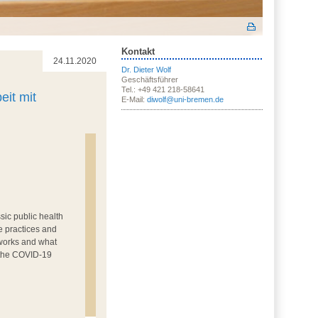
Kontakt
24.11.2020
Dr. Dieter Wolf
Geschäftsführer
Tel.: +49 421 218-58641
it mit
E-Mail:
diwolf@uni-bremen.de
sic public health
e practices and
 works and what
n the COVID-19