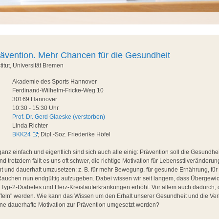
rävention. Mehr Chancen für die Gesundheit
titut, Universität Bremen
Akademie des Sports Hannover
Ferdinand-Wilhelm-Fricke-Weg 10
30169 Hannover
10:30 - 15:30 Uhr
Prof. Dr. Gerd Glaeske (verstorben)
Linda Richter
BKK24
; Dipl.-Soz. Friederike Höfel
 ganz einfach und eigentlich sind sich auch alle einig: Prävention soll die Gesundhe
d trotzdem fällt es uns oft schwer, die richtige Motivation für Lebensstilveränderu
t und dauerhaft umzusetzen: z. B. für mehr Bewegung, für gesunde Ernährung, für
 Rauchen nun endgültig aufzugeben. Dabei wissen wir seit langem, dass Übergewic
r Typ-2-Diabetes und Herz-Kreislauferkrankungen erhöht. Vor allem auch dadurch,
eln" werden. Wie kann das Wissen um den Erhalt unserer Gesundheit und die Ve
ine dauerhafte Motivation zur Prävention umgesetzt werden?