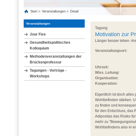
Start
Veranstaltungen
Detail
Veranstaltungen
Tagung
Motivation zur P
Jour Fixe
Länger besser leben.-Ins
Gesundheitspolitisches
Kolloquium
Veranstaltungsort:
Methodenveranstaltungen der
Brückenprofessur
Uhrzeit:
Tagungen - Vorträge -
Wiss. Leitung:
Workshops
Organisation:
Kooperation:
Eigentlich ist doch alles
Wohlbefinden stärken. Un
zu finden und konsequen
für den Entschluss, das
Adipositas das Risiko fü
mehr zu "Bewegungsmuff
Wohlbefindens also in e