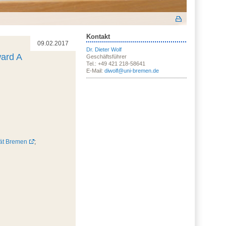
Kontakt
09.02.2017
Dr. Dieter Wolf
ward A
Geschäftsführer
Tel.: +49 421 218-58641
E-Mail:
diwolf@uni-bremen.de
tät Bremen
;