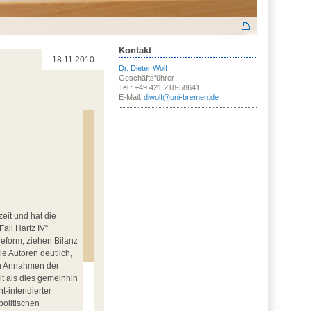
Kontakt
18.11.2010
Dr. Dieter Wolf
Geschäftsführer
Tel.: +49 421 218-58641
E-Mail:
diwolf@uni-bremen.de
zeit und hat die
all Hartz IV“
Reform, ziehen Bilanz
e Autoren deutlich,
en Annahmen der
t als dies gemeinhin
t-intendierter
politischen