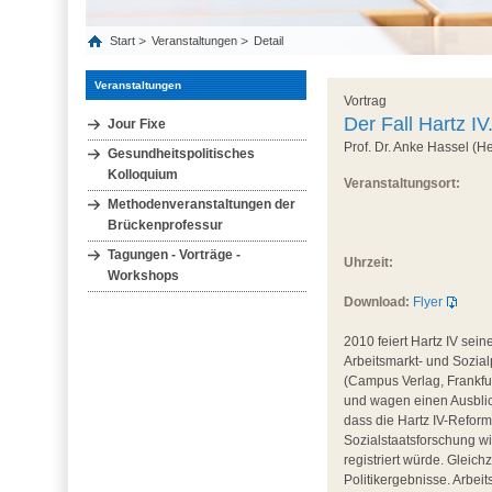
Start
Veranstaltungen
Detail
Veranstaltungen
Vortrag
Der Fall Hartz I
Jour Fixe
Prof. Dr. Anke Hassel (H
Gesundheitspolitisches
Kolloquium
Veranstaltungsort:
Methodenveranstaltungen der
Brückenprofessur
Tagungen - Vorträge -
Uhrzeit:
Workshops
Download:
Flyer
2010 feiert Hartz IV sein
Arbeitsmarkt- und Sozialp
(Campus Verlag, Frankfur
und wagen einen Ausblic
dass die Hartz IV-Refo
Sozialstaatsforschung wi
registriert würde. Gleich
Politikergebnisse. Arbeit