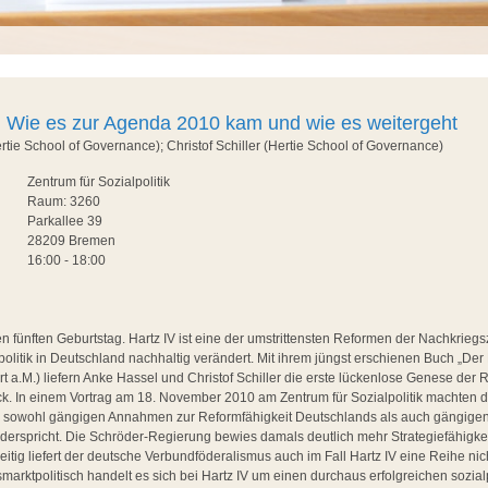
V. Wie es zur Agenda 2010 kam und wie es weitergeht
ertie School of Governance); Christof Schiller (Hertie School of Governance)
Zentrum für Sozialpolitik
Raum: 3260
Parkallee 39
28209 Bremen
16:00 - 18:00
en fünften Geburtstag. Hartz IV ist eine der umstrittensten Reformen der Nachkriegs
olitik in Deutschland nachhaltig verändert. Mit ihrem jüngst erschienen Buch „Der F
t a.M.) liefern Anke Hassel und Christof Schiller die erste lückenlose Genese der 
k. In einem Vortrag am 18. November 2010 am Zentrum für Sozialpolitik machten di
rm sowohl gängigen Annahmen zur Reformfähigkeit Deutschlands als auch gängig
derspricht. Die Schröder-Regierung bewies damals deutlich mehr Strategiefähigkei
zeitig liefert der deutsche Verbundföderalismus auch im Fall Hartz IV eine Reihe nich
smarktpolitisch handelt es sich bei Hartz IV um einen durchaus erfolgreichen sozial