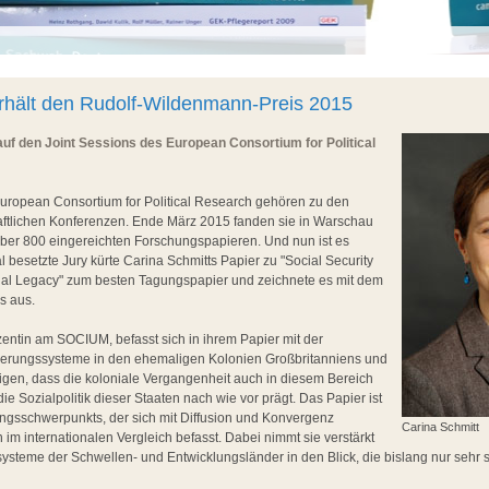
erhält den Rudolf-Wildenmann-Preis 2015
uf den Joint Sessions des European Consortium for Political
European Consortium for Political Research gehören zu den
aftlichen Konferenzen. Ende März 2015 fanden sie in Warschau
über 800 eingereichten Forschungspapieren. Und nun ist es
nal besetzte Jury kürte Carina Schmitts Papier zu "Social Security
al Legacy" zum besten Tagungspapier und zeichnete es mit dem
s aus.
zentin am SOCIUM, befasst sich in ihrem Papier mit der
herungssysteme in den ehemaligen Kolonien Großbritanniens und
igen, dass die koloniale Vergangenheit auch in diesem Bereich
ie Sozialpolitik dieser Staaten nach wie vor prägt. Das Papier ist
ungsschwerpunkts, der sich mit Diffusion und Konvergenz
Carina Schmitt
n im internationalen Vergleich befasst. Dabei nimmt sie verstärkt
ysteme der Schwellen- und Entwicklungsländer in den Blick, die bislang nur sehr 