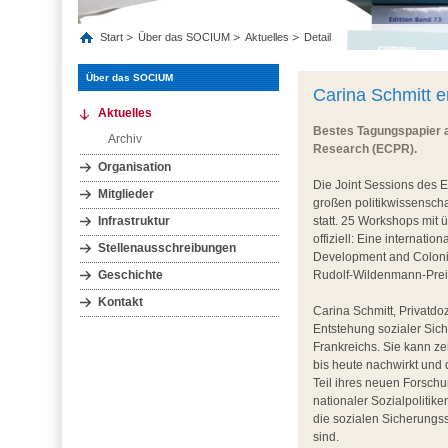
Start
Über das SOCIUM
Aktuelles
Detail
Über das SOCIUM
Carina Schmitt 
Aktuelles
Bestes Tagungspapier a
Archiv
Research (ECPR).
Organisation
Die Joint Sessions des 
Mitglieder
großen politikwissensch
Infrastruktur
statt. 25 Workshops mit 
offiziell: Eine internatio
Stellenausschreibungen
Development and Coloni
Geschichte
Rudolf-Wildenmann-Prei
Kontakt
Carina Schmitt, Privatdo
Entstehung sozialer Sic
Frankreichs. Sie kann ze
bis heute nachwirkt und d
Teil ihres neuen Forsch
nationaler Sozialpolitike
die sozialen Sicherungss
sind.