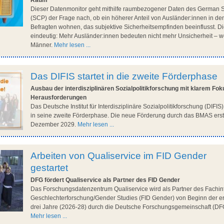
Raum
Dieser Datenmonitor geht mithilfe raumbezogener Daten des German 
(SCP) der Frage nach, ob ein höherer Anteil von Ausländer:innen in dem
Befragten wohnen, das subjektive Sicherheitsempfinden beeinflusst. D
eindeutig: Mehr Ausländer:innen bedeuten nicht mehr Unsicherheit – w
Männer.
Mehr lesen ...
Das DIFIS startet in die zweite Förderphase
Ausbau der interdisziplinären Sozialpolitikforschung mit klarem Fok
Herausforderungen
Das Deutsche Institut für Interdisziplinäre Sozialpolitikforschung (DIFIS
in seine zweite Förderphase. Die neue Förderung durch das BMAS erstr
Dezember 2029.
Mehr lesen ...
Arbeiten von Qualiservice im FID Gender
gestartet
DFG fördert Qualiservice als Partner des FID Gender
Das Forschungsdatenzentrum Qualiservice wird als Partner des Fachin
Geschlechterforschung/Gender Studies (FID Gender) von Beginn der er
drei Jahre (2026-28) durch die Deutsche Forschungsgemeinschaft (DFG
Mehr lesen ...