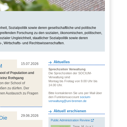
it, Sozialpolitik sowie deren gesellschaftliche und politische
rgreifenden Forschung zu den sozialen, ökonomischen, politischen,
zialer Ungleichheit, staatlicher Sozialpolitik sowie deren
s-, Wirtschafts- und Rechtswissenschaften.
Aktuelles
15.07.2026
M
Sprechzeiten Verwaltung
ool of Population and
Die Sprechzeiten der SOCIUM-
Verwaltung sind
Heinz Rothgang
Montag bis Freitag von 9.00 Uhr bis
on der School of
14.00 Uhr.
üßen zu dürfen. Der
ichen Austausch zu Fragen
Bitte kontaktieren Sie uns per Mail über
den Funktionsaccount
socium-
verwaltung@uni-bremen.de
Aktuell erschienen
29.06.2026
Die
Public Administration Review
Tepe, M. (u.a.):