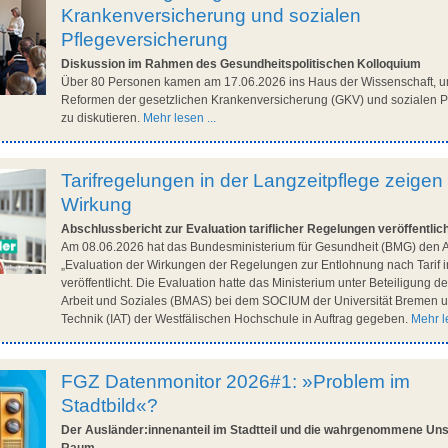
Krankenversicherung und sozialen
Pflegeversicherung
Diskussion im Rahmen des Gesundheitspolitischen Kolloquium
Über 80 Personen kamen am 17.06.2026 ins Haus der Wissenschaft, u
Reformen der gesetzlichen Krankenversicherung (GKV) und sozialen P
zu diskutieren.
Mehr lesen ...
Tarifregelungen in der Langzeitpflege zeigen
Wirkung
Abschlussbericht zur Evaluation tariflicher Regelungen veröffentlic
Am 08.06.2026 hat das Bundesministerium für Gesundheit (BMG) den A
„Evaluation der Wirkungen der Regelungen zur Entlohnung nach Tarif i
veröffentlicht. Die Evaluation hatte das Ministerium unter Beteiligung 
Arbeit und Soziales (BMAS) bei dem SOCIUM der Universität Bremen un
Technik (IAT) der Westfälischen Hochschule in Auftrag gegeben.
Mehr le
FGZ Datenmonitor 2026#1: »Problem im
Stadtbild«?
Der Ausländer:innenanteil im Stadtteil und die wahrgenommene Unsi