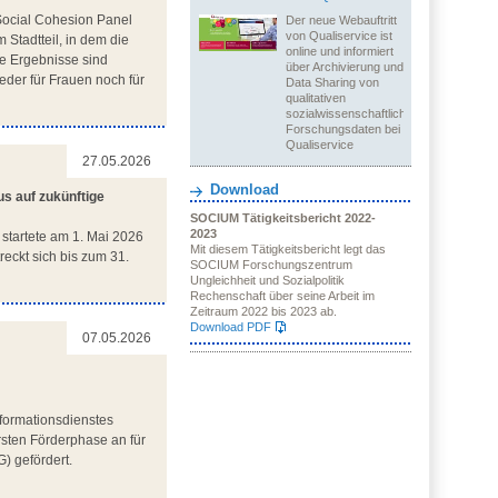
Social Cohesion Panel
Der neue Webauftritt
von Qualiservice ist
 Stadtteil, in dem die
online und informiert
ie Ergebnisse sind
über Archivierung und
eder für Frauen noch für
Data Sharing von
qualitativen
sozialwissenschaftlichen
Forschungsdaten bei
Qualiservice
27.05.2026
Download
us auf zukünftige
SOCIUM Tätigkeitsbericht 2022-
2023
) startete am 1. Mai 2026
Mit diesem Tätigkeitsbericht legt das
eckt sich bis zum 31.
SOCIUM Forschungszentrum
Ungleichheit und Sozialpolitik
Rechenschaft über seine Arbeit im
Zeitraum 2022 bis 2023 ab.
Download PDF
07.05.2026
formationsdienstes
sten Förderphase an für
) gefördert.