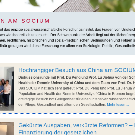
N AM SOCIUM
das einzige sozialwissenschaftliche Forschungsinstitut, das Fragen von Ungleichhe
h wie theoretisch untersucht. Der Schwerpunkt der Arbeit liegt auf der fächerübe
chen, rechtlichen, historischen und sozial-medizinischen Bedingungen und Folgen so
inär getragen wird diese Forschung vor allem von Soziologie, Politik-, Gesundheit
Hochrangiger Besuch aus China am SOCIU
Diskussionsrunde mit Prof. Du Peng und Prof. Lu Jiehua von der Sch
Health der Renmin University of China und dem Team von Prof. Dr. 
Das SOCIUM hat sich sehr gefreut, Prof. Du Peng und Prof. Lu Jiehua v
Population and Health der Renmin University of China in Bremen begr
dreitägige Besuch bot Gelegenheit für einen intensiven wissenschaftl
der Pflege, Gesundheit und alternden Gesellschaften.
Mehr lesen ...
Gekürzte Ausgaben, verkürzte Reformen? – 
Finanzierung der gesetzlichen