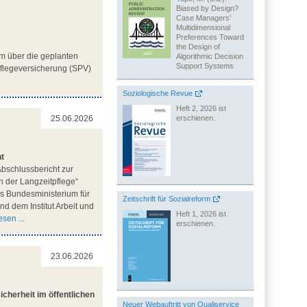
Biased by Design?
Case Managers'
Multidimensional
Preferences Toward
the Design of
m über die geplanten
Algorithmic Decision
Support Systems
flegeversicherung (SPV)
Soziologische Revue
Heft 2, 2026 ist
erschienen.
25.06.2026
ht
bschlussbericht zur
n der Langzeitpflege“
des Bundesministerium für
Zeitschrift für Sozialreform
d dem Institut Arbeit und
Heft 1, 2026 ist
sen ...
erschienen.
23.06.2026
cherheit im öffentlichen
Neuer Webauftritt von Qualiservice