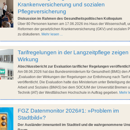
Krankenversicherung und sozialen
Pflegeversicherung
Diskussion im Rahmen des Gesundheitspolitischen Kolloquium
Über 80 Personen kamen am 17.06.2026 ins Haus der Wissenschaft, u
Reformen der gesetzlichen Krankenversicherung (GKV) und sozialen P
zu diskutieren.
Mehr lesen ...
Tarifregelungen in der Langzeitpflege zeigen
Wirkung
Abschlussbericht zur Evaluation tariflicher Regelungen veröffentlic
Am 08.06.2026 hat das Bundesministerium für Gesundheit (BMG) den A
„Evaluation der Wirkungen der Regelungen zur Entlohnung nach Tarif i
veröffentlicht. Die Evaluation hatte das Ministerium unter Beteiligung 
Arbeit und Soziales (BMAS) bei dem SOCIUM der Universität Bremen un
Technik (IAT) der Westfälischen Hochschule in Auftrag gegeben.
Mehr le
FGZ Datenmonitor 2026#1: »Problem im
Stadtbild«?
Der Ausländer:innenanteil im Stadtteil und die wahrgenommene Unsi