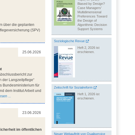
Biased by Design?
Case Managers'
Multidimensional
Preferences Toward
the Design of
m über die geplanten
Algorithmic Decision
Support Systems
flegeversicherung (SPV)
Soziologische Revue
Heft 2, 2026 ist
erschienen.
25.06.2026
ht
bschlussbericht zur
n der Langzeitpflege“
des Bundesministerium für
Zeitschrift für Sozialreform
d dem Institut Arbeit und
Heft 1, 2026 ist
sen ...
erschienen.
23.06.2026
cherheit im öffentlichen
Neuer Webauftritt von Qualiservice