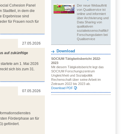
Social Cohesion Panel
Der neue Webauftritt
von Qualiservice ist
 Stadtteil, in dem die
online und informiert
ie Ergebnisse sind
über Archivierung und
eder für Frauen noch für
Data Sharing von
qualitativen
sozialwissenschaftlichen
Forschungsdaten bei
Qualiservice
27.05.2026
Download
us auf zukünftige
SOCIUM Tätigkeitsbericht 2022-
2023
) startete am 1. Mai 2026
Mit diesem Tätigkeitsbericht legt das
eckt sich bis zum 31.
SOCIUM Forschungszentrum
Ungleichheit und Sozialpolitik
Rechenschaft über seine Arbeit im
Zeitraum 2022 bis 2023 ab.
Download PDF
07.05.2026
formationsdienstes
sten Förderphase an für
) gefördert.