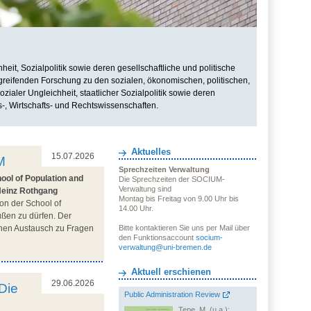
it, Sozialpolitik sowie deren gesellschaftliche und politische
rgreifenden Forschung zu den sozialen, ökonomischen, politischen,
zialer Ungleichheit, staatlicher Sozialpolitik sowie deren
s-, Wirtschafts- und Rechtswissenschaften.
Aktuelles
15.07.2026
M
Sprechzeiten Verwaltung
ool of Population and
Die Sprechzeiten der SOCIUM-
Verwaltung sind
Heinz Rothgang
Montag bis Freitag von 9.00 Uhr bis
on der School of
14.00 Uhr.
üßen zu dürfen. Der
ichen Austausch zu Fragen
Bitte kontaktieren Sie uns per Mail über
den Funktionsaccount
socium-
verwaltung@uni-bremen.de
Aktuell erschienen
29.06.2026
Die
Public Administration Review
Tepe, M. (u.a.):