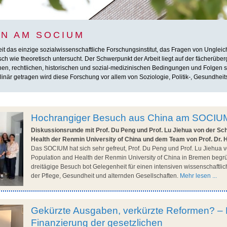
N AM SOCIUM
das einzige sozialwissenschaftliche Forschungsinstitut, das Fragen von Ungleichhe
h wie theoretisch untersucht. Der Schwerpunkt der Arbeit liegt auf der fächerübe
chen, rechtlichen, historischen und sozial-medizinischen Bedingungen und Folgen so
inär getragen wird diese Forschung vor allem von Soziologie, Politik-, Gesundheit
Hochrangiger Besuch aus China am SOCIU
Diskussionsrunde mit Prof. Du Peng und Prof. Lu Jiehua von der Sch
Health der Renmin University of China und dem Team von Prof. Dr. 
Das SOCIUM hat sich sehr gefreut, Prof. Du Peng und Prof. Lu Jiehua v
Population and Health der Renmin University of China in Bremen begr
dreitägige Besuch bot Gelegenheit für einen intensiven wissenschaftl
der Pflege, Gesundheit und alternden Gesellschaften.
Mehr lesen ...
Gekürzte Ausgaben, verkürzte Reformen? – 
Finanzierung der gesetzlichen