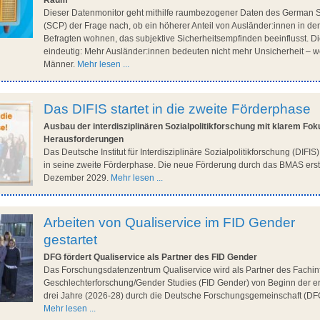
Raum
Dieser Datenmonitor geht mithilfe raumbezogener Daten des German 
(SCP) der Frage nach, ob ein höherer Anteil von Ausländer:innen in dem
Befragten wohnen, das subjektive Sicherheitsempfinden beeinflusst. D
eindeutig: Mehr Ausländer:innen bedeuten nicht mehr Unsicherheit – w
Männer.
Mehr lesen ...
Das DIFIS startet in die zweite Förderphase
Ausbau der interdisziplinären Sozialpolitikforschung mit klarem Fok
Herausforderungen
Das Deutsche Institut für Interdisziplinäre Sozialpolitikforschung (DIFIS
in seine zweite Förderphase. Die neue Förderung durch das BMAS erstr
Dezember 2029.
Mehr lesen ...
Arbeiten von Qualiservice im FID Gender
gestartet
DFG fördert Qualiservice als Partner des FID Gender
Das Forschungsdatenzentrum Qualiservice wird als Partner des Fachin
Geschlechterforschung/Gender Studies (FID Gender) von Beginn der er
drei Jahre (2026-28) durch die Deutsche Forschungsgemeinschaft (DFG
Mehr lesen ...