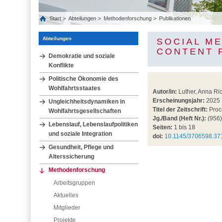
Start
Abteilungen
Methodenforschung
Publikationen
Abteilungen
SOCIAL ME
CONTENT 
Demokratie und soziale
Konflikte
Politische Ökonomie des
Wohlfahrtsstaates
Autor/in:
Luther, Anna Ric
Erscheinungsjahr:
2025
Ungleichheitsdynamiken in
Titel der Zeitschrift:
Proc
Wohlfahrtsgesellschaften
Jg./Band (Heft Nr.):
(956)
Lebenslauf, Lebenslaufpolitiken
Seiten:
1 bis 18
und soziale Integration
doi:
10.1145/3706598.37
Gesundheit, Pflege und
Alterssicherung
Methodenforschung
Arbeitsgruppen
Aktuelles
Mitglieder
Projekte