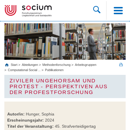
Start
Abteilungen
Methodenforschung
Arbeitsgruppen
Computational Social ...
Publikationen
ZIVILER UNGEHORSAM UND
PROTEST - PERSPEKTIVEN AUS
DER PROFESTFORSCHUNG
Autor/in:
Hunger, Sophia
Erscheinungsjahr:
2024
Titel der Veranstaltung:
45. Strafverteidigertag