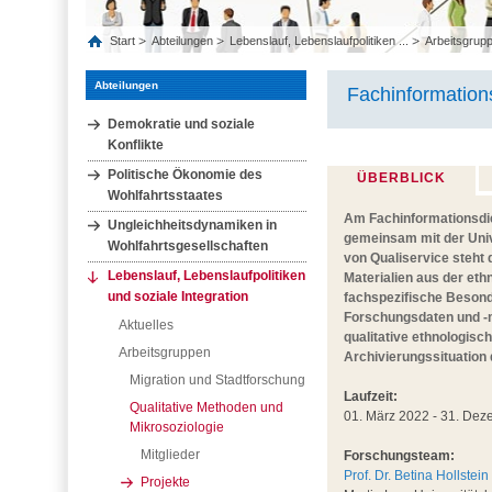
Start
Abteilungen
Lebenslauf, Lebenslaufpolitiken ...
Arbeitsgrup
Abteilungen
Fachinformations
Demokratie und soziale
Konflikte
Politische Ökonomie des
ÜBERBLICK
Wohlfahrtsstaates
Am Fachinformationsdien
Ungleichheitsdynamiken in
gemeinsam mit der Unive
Wohlfahrtsgesellschaften
von Qualiservice steht
Lebenslauf, Lebenslaufpolitiken
Materialien aus der et
und soziale Integration
fachspezifische Besond
Forschungsdaten und -ma
Aktuelles
qualitative ethnologis
Arbeitsgruppen
Archivierungssituation
Migration und Stadtforschung
Laufzeit:
Qualitative Methoden und
01. März 2022 - 31. De
Mikrosoziologie
Mitglieder
Forschungsteam:
Prof. Dr. Betina Hollstein
Projekte