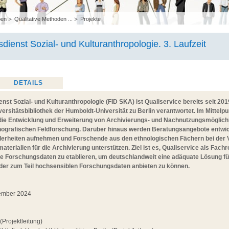
pen
Qualitative Methoden ...
Projekte
dienst Sozial- und Kulturanthropologie. 3. Laufzeit
DETAILS
st Sozial- und Kulturanthropologie (FID SKA) ist Qualiservice bereits seit 2019 
rsitätsbibliothek der Humboldt-Universität zu Berlin verantwortet. Im Mittelp
 die Entwicklung und Erweiterung von Archivierungs- und Nachnutzungsmöglich
hnografischen Feldforschung. Darüber hinaus werden Beratungsangebote entwick
erheiten aufnehmen und Forschende aus den ethnologischen Fächern bei der V
terialien für die Archivierung unterstützen. Ziel ist es, Qualiservice als Fachr
che Forschungsdaten zu etablieren, um deutschlandweit eine adäquate Lösung f
 der zum Teil hochsensiblen Forschungsdaten anbieten zu können.
zember 2024
(Projektleitung)