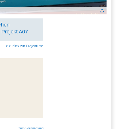
schen
 Projekt A07
> zurück zur Projektliste
zum Seitenanfang