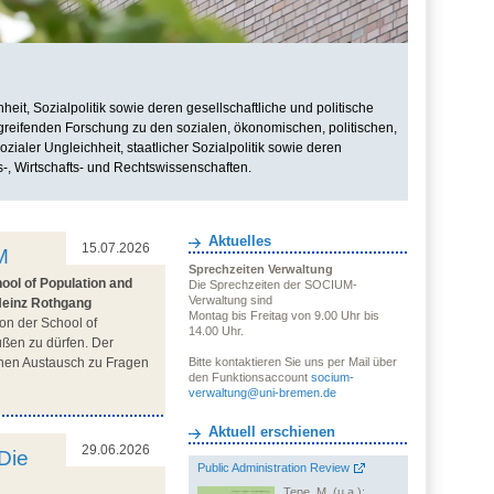
it, Sozialpolitik sowie deren gesellschaftliche und politische
rgreifenden Forschung zu den sozialen, ökonomischen, politischen,
zialer Ungleichheit, staatlicher Sozialpolitik sowie deren
s-, Wirtschafts- und Rechtswissenschaften.
Aktuelles
15.07.2026
M
Sprechzeiten Verwaltung
ool of Population and
Die Sprechzeiten der SOCIUM-
Verwaltung sind
Heinz Rothgang
Montag bis Freitag von 9.00 Uhr bis
on der School of
14.00 Uhr.
üßen zu dürfen. Der
ichen Austausch zu Fragen
Bitte kontaktieren Sie uns per Mail über
den Funktionsaccount
socium-
verwaltung@uni-bremen.de
Aktuell erschienen
29.06.2026
Die
Public Administration Review
Tepe, M. (u.a.):