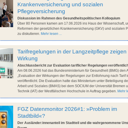
Krankenversicherung und sozialen
Pflegeversicherung
Diskussion im Rahmen des Gesundheitspolitischen Kolloquium
Über 80 Personen kamen am 17.06.2026 ins Haus der Wissenschaft, u
Reformen der gesetzlichen Krankenversicherung (GKV) und sozialen P
zu diskutieren.
Mehr lesen ...
Tarifregelungen in der Langzeitpflege zeigen
Wirkung
Abschlussbericht zur Evaluation tariflicher Regelungen veröffentlic
Am 08.06.2026 hat das Bundesministerium für Gesundheit (BMG) den A
„Evaluation der Wirkungen der Regelungen zur Entlohnung nach Tarif i
veröffentlicht. Die Evaluation hatte das Ministerium unter Beteiligung 
Arbeit und Soziales (BMAS) bei dem SOCIUM der Universität Bremen un
Technik (IAT) der Westfälischen Hochschule in Auftrag gegeben.
Mehr le
FGZ Datenmonitor 2026#1: »Problem im
Stadtbild«?
Der Ausländer:innenanteil im Stadtteil und die wahrgenommene Unsi