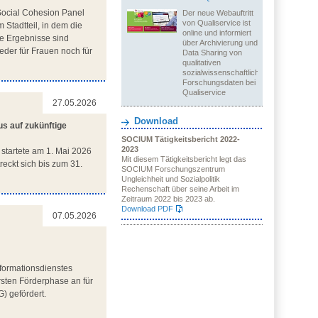
Social Cohesion Panel
Der neue Webauftritt
von Qualiservice ist
 Stadtteil, in dem die
online und informiert
ie Ergebnisse sind
über Archivierung und
eder für Frauen noch für
Data Sharing von
qualitativen
sozialwissenschaftlichen
Forschungsdaten bei
Qualiservice
27.05.2026
Download
us auf zukünftige
SOCIUM Tätigkeitsbericht 2022-
2023
) startete am 1. Mai 2026
Mit diesem Tätigkeitsbericht legt das
eckt sich bis zum 31.
SOCIUM Forschungszentrum
Ungleichheit und Sozialpolitik
Rechenschaft über seine Arbeit im
Zeitraum 2022 bis 2023 ab.
Download PDF
07.05.2026
formationsdienstes
sten Förderphase an für
) gefördert.