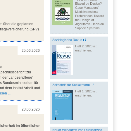
Biased by Design?
Case Managers'
Multidimensional
Preferences Toward
the Design of
m über die geplanten
Algorithmic Decision
Support Systems
flegeversicherung (SPV)
Soziologische Revue
Heft 2, 2026 ist
erschienen.
25.06.2026
ht
bschlussbericht zur
n der Langzeitpflege“
des Bundesministerium für
Zeitschrift für Sozialreform
d dem Institut Arbeit und
Heft 1, 2026 ist
sen ...
erschienen.
23.06.2026
cherheit im öffentlichen
Neuer Webauftritt von Qualiservice