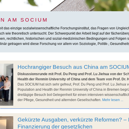
N AM SOCIUM
das einzige sozialwissenschaftliche Forschungsinstitut, das Fragen von Ungleichhe
h wie theoretisch untersucht. Der Schwerpunkt der Arbeit liegt auf der fächerübe
chen, rechtlichen, historischen und sozial-medizinischen Bedingungen und Folgen so
inär getragen wird diese Forschung vor allem von Soziologie, Politik-, Gesundheit
Hochrangiger Besuch aus China am SOCIU
Diskussionsrunde mit Prof. Du Peng und Prof. Lu Jiehua von der Sch
Health der Renmin University of China und dem Team von Prof. Dr. 
Das SOCIUM hat sich sehr gefreut, Prof. Du Peng und Prof. Lu Jiehua v
Population and Health der Renmin University of China in Bremen begr
dreitägige Besuch bot Gelegenheit für einen intensiven wissenschaftl
der Pflege, Gesundheit und alternden Gesellschaften.
Mehr lesen ...
Gekürzte Ausgaben, verkürzte Reformen? – 
Finanzierung der gesetzlichen