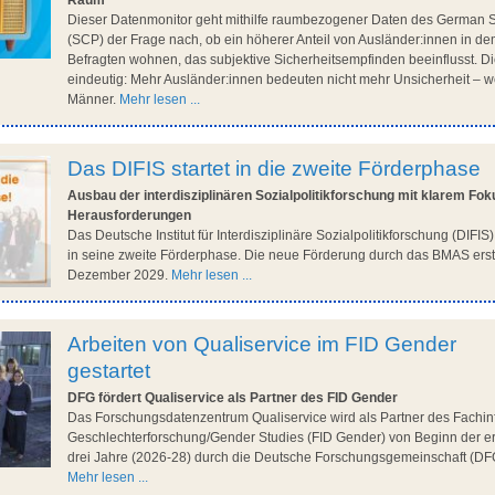
Raum
Dieser Datenmonitor geht mithilfe raumbezogener Daten des German 
(SCP) der Frage nach, ob ein höherer Anteil von Ausländer:innen in dem
Befragten wohnen, das subjektive Sicherheitsempfinden beeinflusst. D
eindeutig: Mehr Ausländer:innen bedeuten nicht mehr Unsicherheit – w
Männer.
Mehr lesen ...
Das DIFIS startet in die zweite Förderphase
Ausbau der interdisziplinären Sozialpolitikforschung mit klarem Fok
Herausforderungen
Das Deutsche Institut für Interdisziplinäre Sozialpolitikforschung (DIFIS
in seine zweite Förderphase. Die neue Förderung durch das BMAS erstr
Dezember 2029.
Mehr lesen ...
Arbeiten von Qualiservice im FID Gender
gestartet
DFG fördert Qualiservice als Partner des FID Gender
Das Forschungsdatenzentrum Qualiservice wird als Partner des Fachin
Geschlechterforschung/Gender Studies (FID Gender) von Beginn der er
drei Jahre (2026-28) durch die Deutsche Forschungsgemeinschaft (DFG
Mehr lesen ...