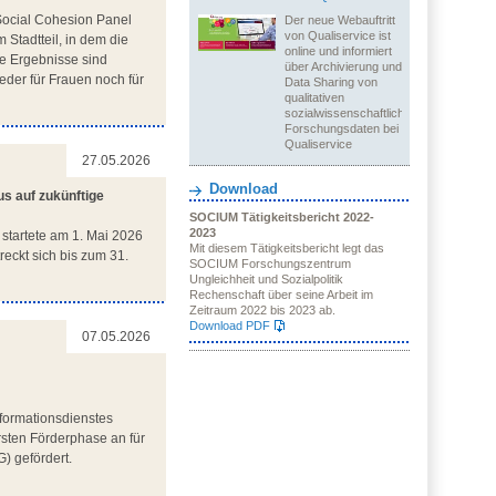
Social Cohesion Panel
Der neue Webauftritt
von Qualiservice ist
 Stadtteil, in dem die
online und informiert
ie Ergebnisse sind
über Archivierung und
eder für Frauen noch für
Data Sharing von
qualitativen
sozialwissenschaftlichen
Forschungsdaten bei
Qualiservice
27.05.2026
Download
us auf zukünftige
SOCIUM Tätigkeitsbericht 2022-
2023
) startete am 1. Mai 2026
Mit diesem Tätigkeitsbericht legt das
eckt sich bis zum 31.
SOCIUM Forschungszentrum
Ungleichheit und Sozialpolitik
Rechenschaft über seine Arbeit im
Zeitraum 2022 bis 2023 ab.
Download PDF
07.05.2026
formationsdienstes
sten Förderphase an für
) gefördert.