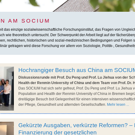
N AM SOCIUM
das einzige sozialwissenschaftliche Forschungsinstitut, das Fragen von Ungleichhe
h wie theoretisch untersucht. Der Schwerpunkt der Arbeit liegt auf der fächerübe
chen, rechtlichen, historischen und sozial-medizinischen Bedingungen und Folgen so
inär getragen wird diese Forschung vor allem von Soziologie, Politik-, Gesundheit
Hochrangiger Besuch aus China am SOCIU
Diskussionsrunde mit Prof. Du Peng und Prof. Lu Jiehua von der Sch
Health der Renmin University of China und dem Team von Prof. Dr. 
Das SOCIUM hat sich sehr gefreut, Prof. Du Peng und Prof. Lu Jiehua v
Population and Health der Renmin University of China in Bremen begr
dreitägige Besuch bot Gelegenheit für einen intensiven wissenschaftl
der Pflege, Gesundheit und alternden Gesellschaften.
Mehr lesen ...
Gekürzte Ausgaben, verkürzte Reformen? – 
Finanzierung der gesetzlichen