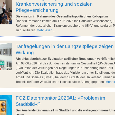
Krankenversicherung und sozialen
Pflegeversicherung
Diskussion im Rahmen des Gesundheitspolitischen Kolloquium
Über 80 Personen kamen am 17.06.2026 ins Haus der Wissenschaft, u
Reformen der gesetzlichen Krankenversicherung (GKV) und sozialen P
zu diskutieren.
Mehr lesen ...
Tarifregelungen in der Langzeitpflege zeigen
Wirkung
Abschlussbericht zur Evaluation tariflicher Regelungen veröffentlic
Am 08.06.2026 hat das Bundesministerium für Gesundheit (BMG) den A
„Evaluation der Wirkungen der Regelungen zur Entlohnung nach Tarif i
veröffentlicht. Die Evaluation hatte das Ministerium unter Beteiligung 
Arbeit und Soziales (BMAS) bei dem SOCIUM der Universität Bremen un
Technik (IAT) der Westfälischen Hochschule in Auftrag gegeben.
Mehr le
FGZ Datenmonitor 2026#1: »Problem im
Stadtbild«?
Der Ausländer:innenanteil im Stadtteil und die wahrgenommene Unsi