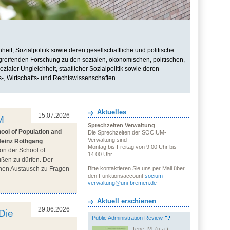
it, Sozialpolitik sowie deren gesellschaftliche und politische
rgreifenden Forschung zu den sozialen, ökonomischen, politischen,
zialer Ungleichheit, staatlicher Sozialpolitik sowie deren
s-, Wirtschafts- und Rechtswissenschaften.
Aktuelles
15.07.2026
M
Sprechzeiten Verwaltung
ool of Population and
Die Sprechzeiten der SOCIUM-
Verwaltung sind
Heinz Rothgang
Montag bis Freitag von 9.00 Uhr bis
on der School of
14.00 Uhr.
üßen zu dürfen. Der
ichen Austausch zu Fragen
Bitte kontaktieren Sie uns per Mail über
den Funktionsaccount
socium-
verwaltung@uni-bremen.de
Aktuell erschienen
29.06.2026
Die
Public Administration Review
Tepe, M. (u.a.):