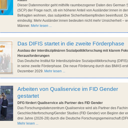
Raum
Dieser Datenmonitor geht mithilfe raumbezogener Daten des German 
(SCP) der Frage nach, ob ein höherer Anteil von Ausländer:innen in dem
Befragten wohnen, das subjektive Sicherheitsempfinden beeinflusst. D
eindeutig: Mehr Ausländer:innen bedeuten nicht mehr Unsicherheit – w
Männer.
Mehr lesen ...
Das DIFIS startet in die zweite Förderphase
Ausbau der interdisziplinären Sozialpolitikforschung mit klarem Fok
Herausforderungen
Das Deutsche Institut für Interdisziplinäre Sozialpolitikforschung (DIFIS
in seine zweite Förderphase. Die neue Förderung durch das BMAS erstr
Dezember 2029.
Mehr lesen ...
Arbeiten von Qualiservice im FID Gender
gestartet
DFG fördert Qualiservice als Partner des FID Gender
Das Forschungsdatenzentrum Qualiservice wird als Partner des Fachin
Geschlechterforschung/Gender Studies (FID Gender) von Beginn der er
drei Jahre (2026-28) durch die Deutsche Forschungsgemeinschaft (DFG
Mehr lesen ...