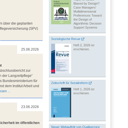
Biased by Design?
Case Managers'
Multidimensional
Preferences Toward
the Design of
m über die geplanten
Algorithmic Decision
Support Systems
flegeversicherung (SPV)
Soziologische Revue
Heft 2, 2026 ist
erschienen.
25.06.2026
ht
bschlussbericht zur
n der Langzeitpflege“
des Bundesministerium für
Zeitschrift für Sozialreform
d dem Institut Arbeit und
Heft 1, 2026 ist
sen ...
erschienen.
23.06.2026
cherheit im öffentlichen
Neuer Webauftritt von Qualiservice