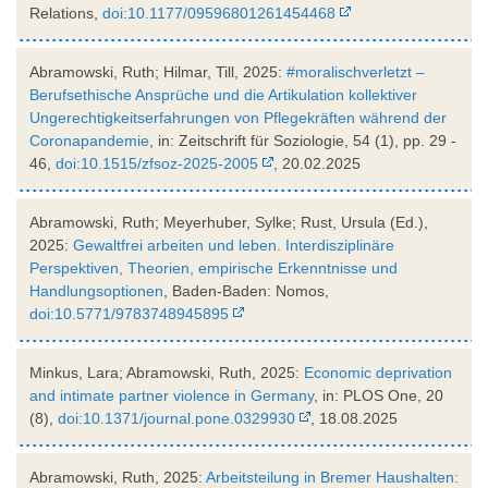
Relations,
doi:10.1177/09596801261454468
Abramowski, Ruth; Hilmar, Till, 2025:
#moralischverletzt –
Berufsethische Ansprüche und die Artikulation kollektiver
Ungerechtigkeitserfahrungen von Pflegekräften während der
Coronapandemie
, in: Zeitschrift für Soziologie, 54 (1), pp. 29 -
46,
doi:10.1515/zfsoz-2025-2005
, 20.02.2025
Abramowski, Ruth; Meyerhuber, Sylke; Rust, Ursula (Ed.),
2025:
Gewaltfrei arbeiten und leben. Interdisziplinäre
Perspektiven, Theorien, empirische Erkenntnisse und
Handlungsoptionen
, Baden-Baden: Nomos,
doi:10.5771/9783748945895
Minkus, Lara; Abramowski, Ruth, 2025:
Economic deprivation
and intimate partner violence in Germany
, in: PLOS One, 20
(8),
doi:10.1371/journal.pone.0329930
, 18.08.2025
Abramowski, Ruth, 2025:
Arbeitsteilung in Bremer Haushalten: