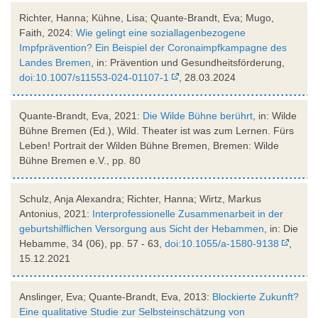
Richter, Hanna; Kühne, Lisa; Quante-Brandt, Eva; Mugo,
Faith, 2024:
Wie gelingt eine soziallagenbezogene
Impfprävention? Ein Beispiel der Coronaimpfkampagne des
Landes Bremen
, in: Prävention und Gesundheitsförderung,
doi:10.1007/s11553-024-01107-1
, 28.03.2024
Quante-Brandt, Eva, 2021:
Die Wilde Bühne berührt
, in: Wilde
Bühne Bremen (Ed.), Wild. Theater ist was zum Lernen. Fürs
Leben! Portrait der Wilden Bühne Bremen, Bremen: Wilde
Bühne Bremen e.V., pp. 80
Schulz, Anja Alexandra; Richter, Hanna; Wirtz, Markus
Antonius, 2021:
Interprofessionelle Zusammenarbeit in der
geburtshilflichen Versorgung aus Sicht der Hebammen
, in: Die
Hebamme, 34 (06), pp. 57 - 63,
doi:10.1055/a-1580-9138
,
15.12.2021
Anslinger, Eva; Quante-Brandt, Eva, 2013:
Blockierte Zukunft?
Eine qualitative Studie zur Selbsteinschätzung von