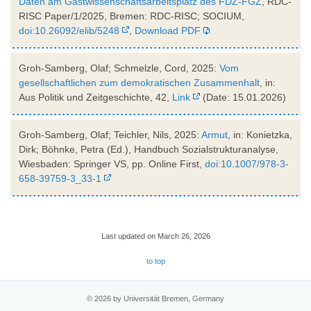
Daten am Gastwissenschaftsarbeitsplatz des FDZ-FGZ
, RDC-
RISC Paper/1/2025, Bremen: RDC-RISC; SOCIUM,
doi:10.26092/elib/5248
,
Download PDF
Groh-Samberg, Olaf; Schmelzle, Cord, 2025:
Vom
gesellschaftlichen zum demokratischen Zusammenhalt
, in:
Aus Politik und Zeitgeschichte, 42,
Link
(Date: 15.01.2026)
Groh-Samberg, Olaf; Teichler, Nils, 2025:
Armut
, in: Konietzka,
Dirk; Böhnke, Petra (Ed.), Handbuch Sozialstrukturanalyse,
Wiesbaden: Springer VS, pp. Online First,
doi:10.1007/978-3-
658-39759-3_33-1
Last updated on March 26, 2026
to top
© 2026 by Universität Bremen, Germany