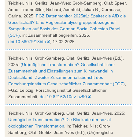
Teichler, Nils; Gerlitz, Jean-Yves; Groh-Samberg, Olaf; Speer,
Anne; Traunmüller, Richard; Axenfeld, Julian B.; Cornesse,
Carina, 2025:
FGZ Datenmonitor 2025#1: Spaltet die AfD die
Gesellschaft? Eine Regionalanalyse gruppenbezogener
Sympathien auf Basis des German Social Cohesion Panel
(SCP)
, in: Zusammenhalt begreifen, 2025,
doi:10.58079/13btn
, 17.02.2025
Teichler, Nils; Groh-Samberg, Olaf; Gerlitz, Jean-Yves (Ed.),
2025:
(Un)mögliche Transformation? Gesellschaftlicher
Zusammenhalt und Einstellungen zum Klimawandel in
Deutschland. Zweiter Zusammenhaltsbericht des
Forschungsinstituts Gesellschaftlicher Zusammenhalt (FGZ)
,
FGZ, Leipzig: Forschungsinstitut Gesellschaftlicher
Zusammenhalt,
doi:10.82162/10ev-bz90
Teichler, Nils; Groh-Samberg, Olaf; Gerlitz, Jean-Yves, 2025:
Unmögliche Transformation? Die Blockade der sozial-
ökologischen Transformation
, in: Teichler, Nils; Groh-
Samberg, Olaf, Gerlitz, Jean-Yves (Ed.), (Un)mögliche