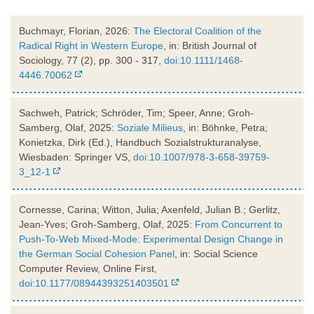
Buchmayr, Florian, 2026:
The Electoral Coalition of the
Radical Right in Western Europe
, in: British Journal of
Sociology, 77 (2), pp. 300 - 317,
doi:10.1111/1468-
4446.70062
Sachweh, Patrick; Schröder, Tim; Speer, Anne; Groh-
Samberg, Olaf, 2025:
Soziale Milieus
, in: Böhnke, Petra;
Konietzka, Dirk (Ed.), Handbuch Sozialstrukturanalyse,
Wiesbaden: Springer VS,
doi:10.1007/978-3-658-39759-
3_12-1
Cornesse, Carina; Witton, Julia; Axenfeld, Julian B.; Gerlitz,
Jean-Yves; Groh-Samberg, Olaf, 2025:
From Concurrent to
Push-To-Web Mixed-Mode: Experimental Design Change in
the German Social Cohesion Panel
, in: Social Science
Computer Review, Online First,
doi:10.1177/08944393251403501