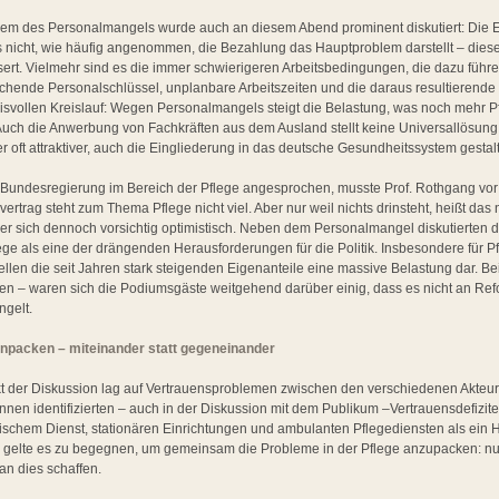
oblem des Personalmangels wurde auch an diesem Abend prominent diskutiert: Die 
s nicht, wie häufig angenommen, die Bezahlung das Hauptproblem darstellt – diese 
ert. Vielmehr sind es die immer schwierigeren Arbeitsbedingungen, die dazu führe
ichende Personalschlüssel, unplanbare Arbeitszeiten und die daraus resultierend
isvollen Kreislauf: Wegen Personalmangels steigt die Belastung, was noch mehr 
uch die Anwerbung von Fachkräften aus dem Ausland stellt keine Universallösung d
oft attraktiver, auch die Eingliederung in das deutsche Gesundheitssystem gestalte
 Bundesregierung im Bereich der Pflege angesprochen, musste Prof. Rothgang vor 
nsvertrag steht zum Thema Pflege nicht viel. Aber nur weil nichts drinsteht, heißt das 
e er sich dennoch vorsichtig optimistisch. Neben dem Personalmangel diskutierten
ege als eine der drängenden Herausforderungen für die Politik. Insbesondere für P
llen die seit Jahren stark steigenden Eigenanteile eine massive Belastung dar. 
en – waren sich die Podiumsgäste weitgehend darüber einig, dass es nicht an Re
gelt.
packen – miteinander statt gegeneinander
t der Diskussion lag auf Vertrauensproblemen zwischen den verschiedenen Akteur
nen identifizierten – auch in der Diskussion mit dem Publikum –Vertrauensdefizit
schem Dienst, stationären Einrichtungen und ambulanten Pflegediensten als ein H
gelte es zu begegnen, um gemeinsam die Probleme in der Pflege anzupacken: nur 
n dies schaffen.