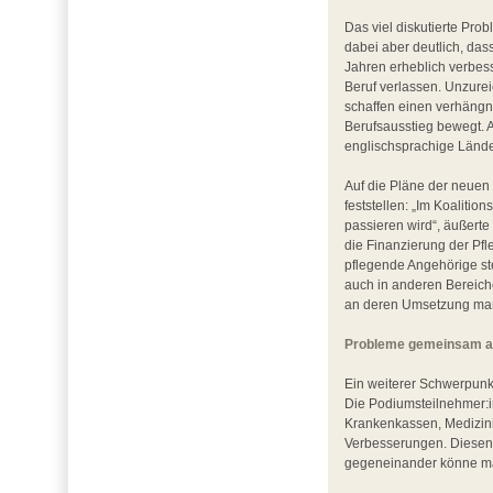
Das viel diskutierte Pr
dabei aber deutlich, das
Jahren erheblich verbess
Beruf verlassen. Unzure
schaffen einen verhängn
Berufsausstieg bewegt. A
englischsprachige Länder 
Auf die Pläne der neuen
feststellen: „Im Koalitio
passieren wird“, äußert
die Finanzierung der Pfl
pflegende Angehörige ste
auch in anderen Bereich
an deren Umsetzung man
Probleme gemeinsam an
Ein weiterer Schwerpunk
Die Podiumsteilnehmer:in
Krankenkassen, Medizini
Verbesserungen. Diesen 
gegeneinander könne ma