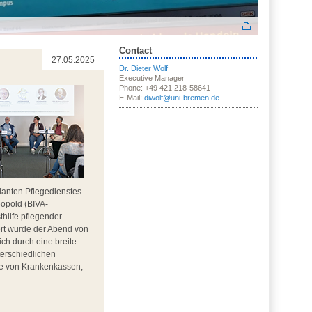
Contact
27.05.2025
Dr. Dieter Wolf
Executive Manager
Phone: +49 421 218-58641
E-Mail:
diwolf@uni-bremen.de
lanten Pflegedienstes
eopold (BIVA-
thilfe pflegender
rt wurde der Abend von
ch durch eine breite
terschiedlichen
nde von Krankenkassen,