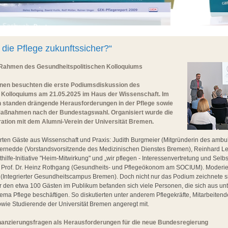
die Pflege zukunftssicher?“
Rahmen des Gesundheitspolitischen Kolloquiums
nen besuchten die erste Podiumsdiskussion des
 Kolloquiums am 21.05.2025 im Haus der Wissenschaft. Im
 standen drängende Herausforderungen in der Pflege sowie
Maßnahmen nach der Bundestagswahl. Organisiert wurde die
ration mit dem Alumni-Verein der Universität Bremen.
rten Gäste aus Wissenschaft und Praxis: Judith Burgmeier (Mitgründerin des ambu
a Dernedde (Vorstandsvorsitzende des Medizinischen Dienstes Bremen), Reinhard L
ilfe-Initiative "Heim-Mitwirkung" und „wir pflegen - Interessenvertretung und Selbs
e Prof. Dr. Heinz Rothgang (Gesundheits- und Pflegeökonom am SOCIUM). Moderie
l (Integrierter Gesundheitscampus Bremen). Doch nicht nur das Podium zeichnete si
r den etwa 100 Gästen im Publikum befanden sich viele Personen, die sich aus un
ema Pflege beschäftigen. So diskutierten unter anderem Pflegekräfte, Mitarbeite
wie Studierende der Universität Bremen angeregt mit.
anzierungsfragen als Herausforderungen für die neue Bundesregierung