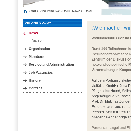
Start
About the SOCIUM
News
Detail
About the SOCIUM
„Wie machen wir 
News
Podiumsdiskussion im 
Archive
Organisation
Rund 100 Teilnehmer:in
Gesundheitspolitischen
Members
Zentrum der Diskussion
Service and Administration
notwendige politische 
Veranstaltung in Koope
Job Vacancies
History
Auf dem Podium diskutie
vielfältig. GmbH), Jutt
Contact
Pflegeschutzbund, Selbsth
Angehöriger e.V.“) sowi
Prof. Dr. Matthias Zünde
Expertise aus, auch unte
Perspektiven mit dem Th
pflegende Angehörige so
Personalmangel und Fin