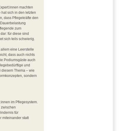
Expert:innen machten
hat sich in den letzten
n, dass Pflegekräfte den
e Dauerbelastung
Pflegende zum
ar: für diese sind
t sich teils schwierig.
allem eine Leerstelle
nicht, dass auch nichts
 die Podiumsgäste auch
flegebedürftige und
Bei diesem Thema – wie
formkonzepten, sondern
:innen im Pflegesystem.
e zwischen
indernis für
miteinander statt