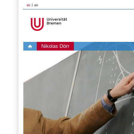
de
en
Nikolas Dörr