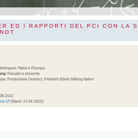
R ED I RAPPORTI DEL PCI CON LA S
ANDT
erlinguer, l'Italia e l'Europa
ung:
Passato e presente
pa; Fondazione Gramsci, Friedrich-Ebert-Stiftung Italien
06.2022
ink
(Stand: 21.06.2022)