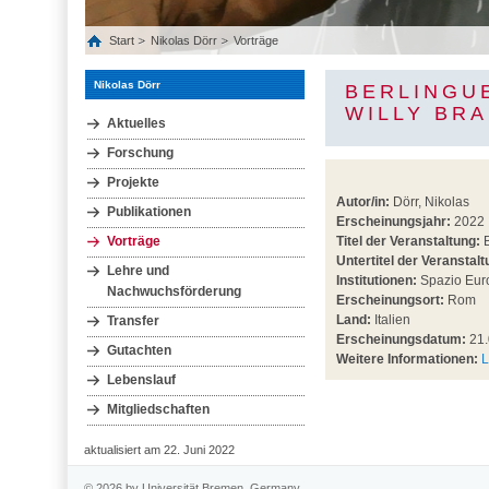
Start
Nikolas Dörr
Vorträge
Nikolas Dörr
BERLINGUE
WILLY BR
Aktuelles
Forschung
Projekte
Autor/in:
Dörr, Nikolas
Publikationen
Erscheinungsjahr:
2022
Vorträge
Titel der Veranstaltung:
B
Untertitel der Veranstalt
Lehre und
Institutionen:
Spazio Euro
Nachwuchsförderung
Erscheinungsort:
Rom
Land:
Italien
Transfer
Erscheinungsdatum:
21.
Gutachten
Weitere Informationen:
L
Lebenslauf
Mitgliedschaften
aktualisiert am 22. Juni 2022
© 2026 by Universität Bremen, Germany