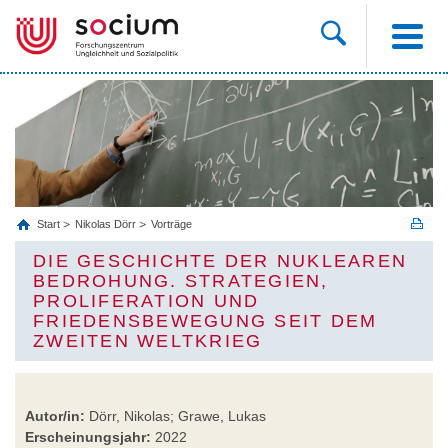
Start
Nikolas Dörr
Vorträge
DIE GESCHICHTE DER NUKLEAREN
BEDROHUNG. STRATEGIEN,
PROLIFERATION UND
FRIEDENSBEWEGUNG SEIT DEM
ZWEITEN WELTKRIEG
Autor/in:
Dörr, Nikolas; Grawe, Lukas
Erscheinungsjahr:
2022