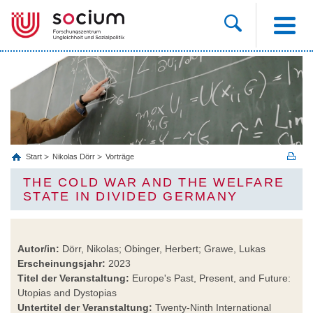
Start
Nikolas Dörr
Vorträge
THE COLD WAR AND THE WELFARE
STATE IN DIVIDED GERMANY
Autor/in:
Dörr, Nikolas; Obinger, Herbert; Grawe, Lukas
Erscheinungsjahr:
2023
Titel der Veranstaltung:
Europe's Past, Present, and Future:
Utopias and Dystopias
Untertitel der Veranstaltung:
Twenty-Ninth International