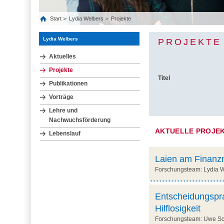
Start
Lydia Welbers
Projekte
Lydia Welbers
PROJEKTE
Aktuelles
Projekte
Titel
Publikationen
Vorträge
Lehre und
Nachwuchsförderung
AKTUELLE PROJE
Lebenslauf
Laien am Finanzm
Forschungsteam: Lydia We
Entscheidungspra
Hilflosigkeit
Forschungsteam: Uwe Schi