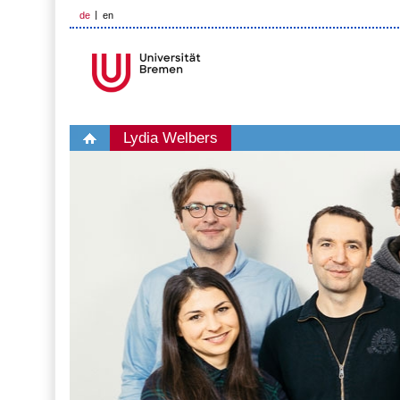
de
en
Lydia Welbers