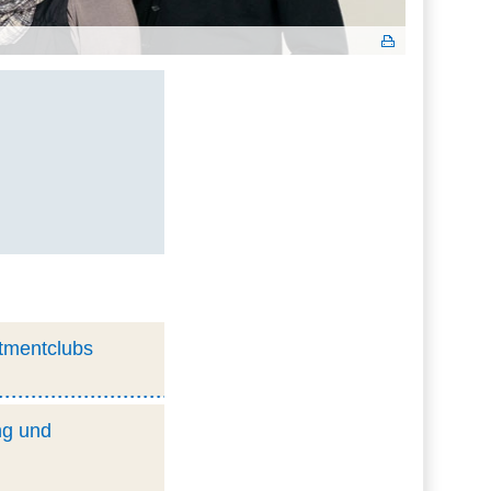
stmentclubs
ng und