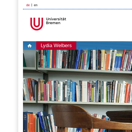
de
en
Lydia Welbers