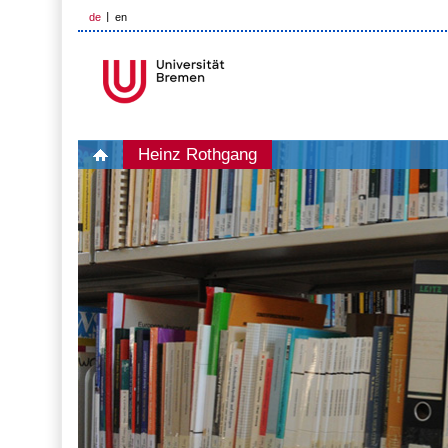
de
en
Heinz Rothgang