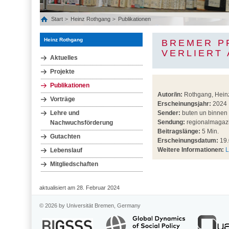
Start
Heinz Rothgang
Publikationen
Heinz Rothgang
BREMER P
VERLIERT 
Aktuelles
Projekte
Publikationen
Autor/in:
Rothgang, Hein
Vorträge
Erscheinungsjahr:
2024
Lehre und
Sender:
buten un binnen
Sendung:
regionalmagaz
Nachwuchsförderung
Beitragslänge:
5 Min.
Gutachten
Erscheinungsdatum:
19.
Weitere Informationen:
L
Lebenslauf
Mitgliedschaften
aktualisiert am 28. Februar 2024
© 2026 by Universität Bremen, Germany