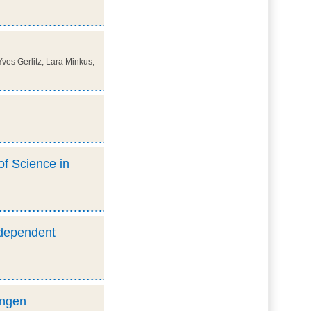
ves Gerlitz; Lara Minkus;
of Science in
ndependent
ungen