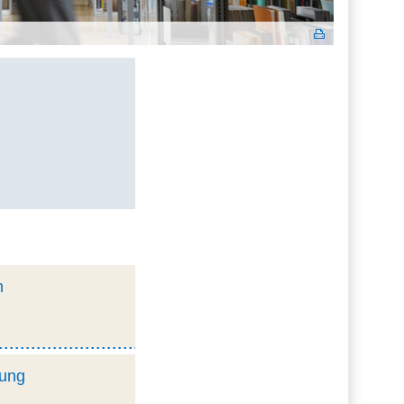
m
rung