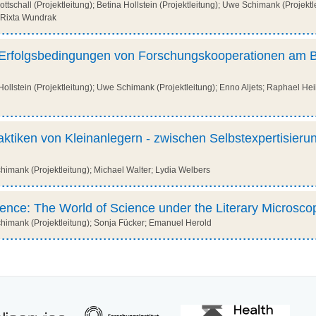
tschall (Projektleitung); Betina Hollstein (Projektleitung); Uwe Schimank (Projektl
 Rixta Wundrak
 Erfolgsbedingungen von Forschungskooperationen am B
ollstein (Projektleitung); Uwe Schimank (Projektleitung); Enno Aljets; Raphael He
ktiken von Kleinanlegern - zwischen Selbstexpertisieru
mank (Projektleitung); Michael Walter; Lydia Welbers
ience: The World of Science under the Literary Microsco
imank (Projektleitung); Sonja Fücker; Emanuel Herold