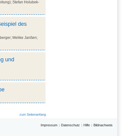
eitung); Stefan Holubek-
eispiel des
iberger; Melike Janßen;
ng und
pe
zum Seitenanfang
Impressum
Datenschutz
Hilfe
Bildnachweis