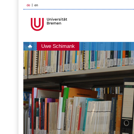
de
en
Uwe Schimank