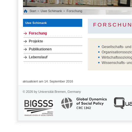
Start
Uwe Schimank
Forschung
Uwe Schimank
FORSCHUN
Forschung
Projekte
Gesellschafts- und
Publikationen
Organisationssozi
Lebenslauf
Wirtschaftssoziolo
Wissenschafts- un
aktualisiert am 14. September 2016
© 2026 by Universität Bremen, Germany