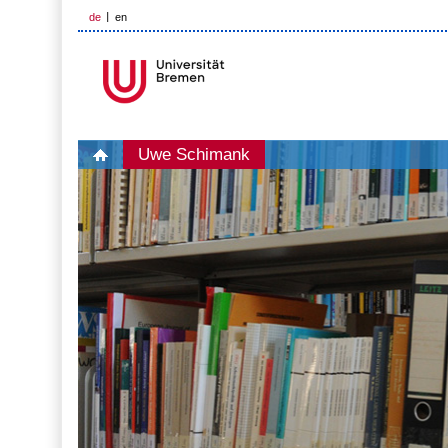
de
en
Uwe Schimank