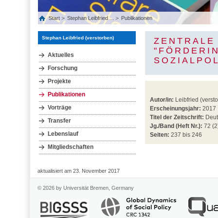
Start
Stephan Leibfried ...
Publikationen
Stephan Leibfried (verstorben)
ZENTRALE
"FÖRDERI
Aktuelles
SOZIALPOL
Forschung
Projekte
Publikationen
Autor/in:
Leibfried (verst
Vorträge
Erscheinungsjahr:
2017
Titel der Zeitschrift:
Deut
Transfer
Jg./Band (Heft Nr.):
72 (2
Lebenslauf
Seiten:
237 bis 246
Mitgliedschaften
aktualisiert am 23. November 2017
© 2026 by Universität Bremen, Germany