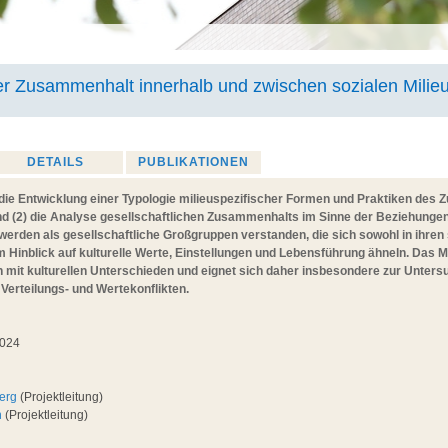
her Zusammenhalt innerhalb und zwischen sozialen Milie
DETAILS
PUBLIKATIONEN
1) die Entwicklung einer Typologie milieuspezifischer Formen und Praktiken de
und (2) die Analyse gesellschaftlichen Zusammenhalts im Sinne der Beziehunge
s werden als gesellschaftliche Großgruppen verstanden, die sich sowohl in ihr
 Hinblick auf kulturelle Werte, Einstellungen und Lebensführung ähneln. Das M
en mit kulturellen Unterschieden und eignet sich daher insbesondere zur Unter
rteilungs- und Wertekonflikten.
2024
berg
(Projektleitung)
h
(Projektleitung)