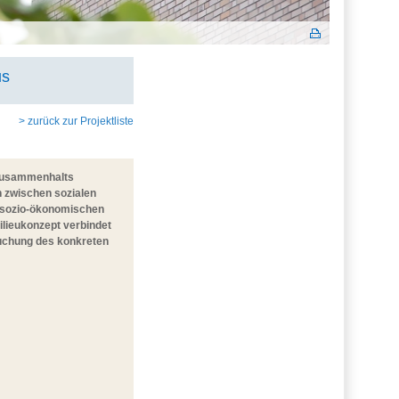
us
> zurück zur Projektliste
s Zusammenhalts
n zwischen sozialen
en sozio-ökonomischen
ilieukonzept verbindet
suchung des konkreten