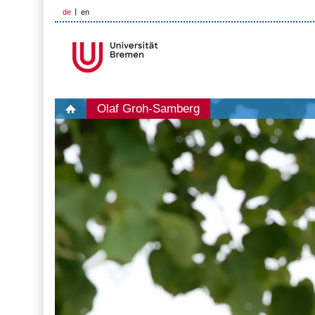
de
en
Olaf Groh-Samberg