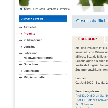
Start
Olaf Groh-Samberg
Projekte
Olaf Groh-Samberg
Gesellschaftlic
Aktuelles
Projekte
ÜBERBLICK
Publikationen
Vorträge
Ziel des Projekts ist (
innerhalb von Milieus 
Lehre und
Milieus. Soziale Milieu
Nachwuchsförderung
Lebenslagen als auch im
Gutachten
vertikale Ungleichheit
Zusammenwirkens von Ve
Lebenslauf
Mitgliedschaften
Laufzeit:
01. Juni 2020 - 31. Mai 
Forschungsteam:
Prof. Dr. Olaf Groh-Sam
Prof. Dr. Patrick Sachwe
Tim Schröder