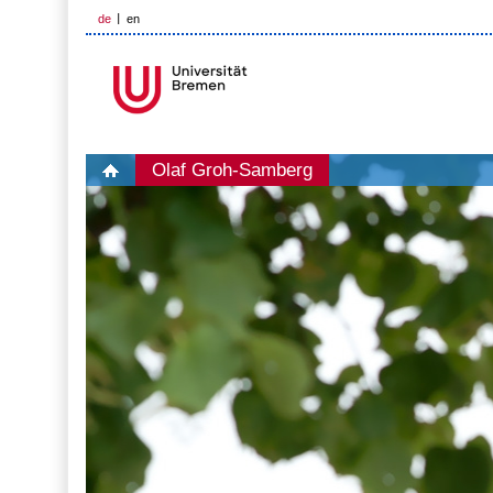
de
en
Olaf Groh-Samberg