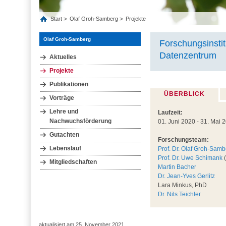
Start
Olaf Groh-Samberg
Projekte
Olaf Groh-Samberg
Forschungsinstit
Datenzentrum
Aktuelles
Projekte
Publikationen
ÜBERBLICK
Vorträge
Lehre und
Laufzeit:
Nachwuchsförderung
01. Juni 2020 - 31. Mai 
Gutachten
Forschungsteam:
Lebenslauf
Prof. Dr. Olaf Groh-Sam
Prof. Dr. Uwe Schimank
(
Mitgliedschaften
Martin Bacher
Dr. Jean-Yves Gerlitz
Lara Minkus, PhD
Dr. Nils Teichler
aktualisiert am 25. November 2021