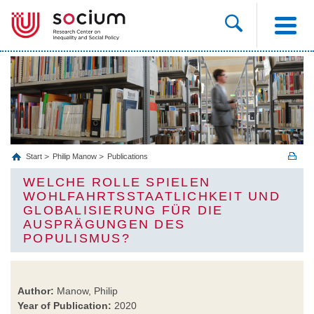
Start
Philip Manow
Publications
WELCHE ROLLE SPIELEN
WOHLFAHRTSSTAATLICHKEIT UND
GLOBALISIERUNG FÜR DIE
AUSPRÄGUNGEN DES
POPULISMUS?
Author:
Manow, Philip
Year of Publication:
2020