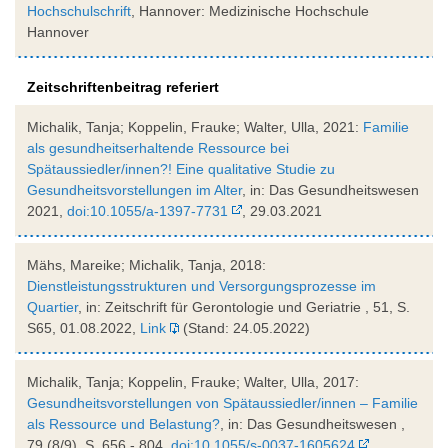
Hochschulschrift
, Hannover: Medizinische Hochschule
Hannover
Zeitschriftenbeitrag referiert
Michalik, Tanja; Koppelin, Frauke; Walter, Ulla, 2021:
Familie
als gesundheitserhaltende Ressource bei
Spätaussiedler/innen?! Eine qualitative Studie zu
Gesundheitsvorstellungen im Alter
, in: Das Gesundheitswesen
2021,
doi:10.1055/a-1397-7731
, 29.03.2021
Mähs, Mareike; Michalik, Tanja, 2018:
Dienstleistungsstrukturen und Versorgungsprozesse im
Quartier
, in: Zeitschrift für Gerontologie und Geriatrie , 51, S.
S65, 01.08.2022,
Link
(Stand: 24.05.2022)
Michalik, Tanja; Koppelin, Frauke; Walter, Ulla, 2017:
Gesundheitsvorstellungen von Spätaussiedler/innen – Familie
als Ressource und Belastung?
, in: Das Gesundheitswesen ,
79 (8/9), S. 656 - 804,
doi:10.1055/s-0037-1605624
,