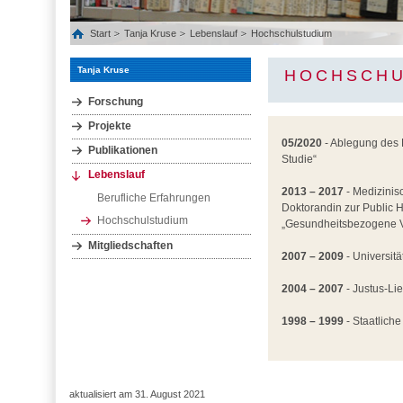
Start
Tanja Kruse
Lebenslauf
Hochschulstudium
Tanja Kruse
HOCHSCHU
Forschung
Projekte
05/2020
- Ablegung des R
Publikationen
Studie“
Lebenslauf
2013 – 2017
- Medizinis
Berufliche Erfahrungen
Doktorandin zur Public 
Hochschulstudium
„Gesundheitsbezogene Ve
Mitgliedschaften
2007 – 2009
- Universitä
2004 – 2007
- Justus-Li
1998 – 1999
- Staatlich
aktualisiert am 31. August 2021