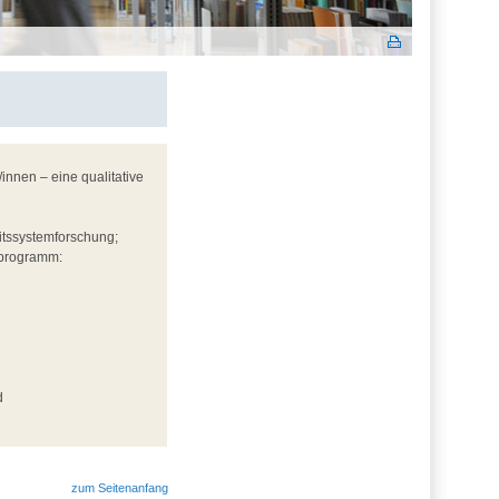
innen – eine qualitative
itssystemforschung;
sprogramm:
d
zum Seitenanfang