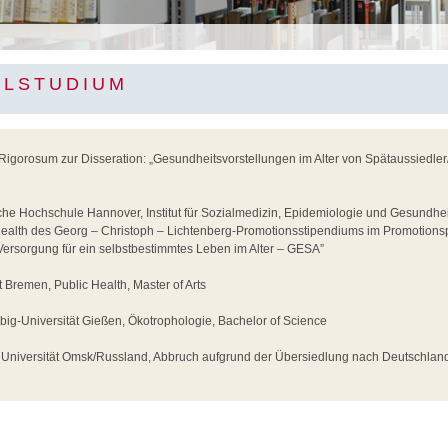
LSTUDIUM
igorosum zur Disseration: „Gesundheitsvorstellungen im Alter von Spätaussiedler/
che Hochschule Hannover, Institut für Sozialmedizin, Epidemiologie und Gesundhe
Health des Georg – Christoph – Lichtenberg-Promotionsstipendiums im Promotion
rsorgung für ein selbstbestimmtes Leben im Alter – GESA”
t Bremen, Public Health, Master of Arts
ebig-Universität Gießen, Ökotrophologie, Bachelor of Science
e Universität Omsk/Russland, Abbruch aufgrund der Übersiedlung nach Deutschlan