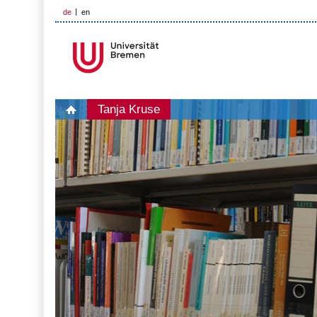
de
en
Tanja Kruse