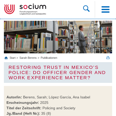
Start
Sarah Berens
Publikationen
RESTORING TRUST IN MEXICO’S
POLICE: DO OFFICER GENDER AND WO
RK EXPERIENCE MATTER?
Autor/in:
Berens, Sarah; López García, Ana Isabel
Erscheinungsjahr:
2025
Titel der Zeitschrift:
Policing and Society
Jg./Band (Heft Nr.):
35 (8)